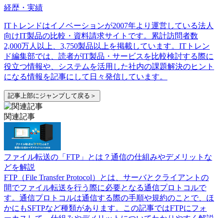
経歴・実績
ITトレンドはイノベーションが2007年より運営している法人
向けIT製品の比較・資料請求サイトです。累計訪問者数
2,000万人以上、3,750製品以上を掲載しています。ITトレン
ド編集部では、読者がIT製品・サービスを比較検討する際に
役立つ情報や、システムを活用した社内の課題解決のヒント
になる情報を記事にして日々発信しています。
記事上部にジャンプして戻る＞
関連記事
ファイル転送の「FTP」とは？通信の仕組みやデメリットな
どを解説
FTP（File Transfer Protocol）とは、サーバとクライアントの
間でファイル転送を行う際に必要となる通信プロトコルで
す。通信プロトコルは通信する際の手順や規約のことで、ほ
かにもSFTPなど種類があります。この記事ではFTPにフォ