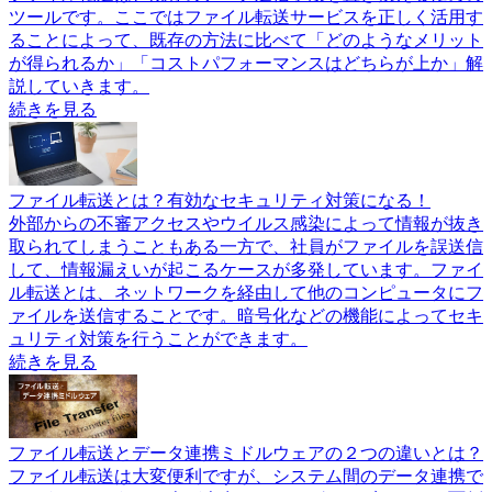
ツールです。ここではファイル転送サービスを正しく活用す
ることによって、既存の方法に比べて「どのようなメリット
が得られるか」「コストパフォーマンスはどちらが上か」解
説していきます。
続きを見る
ファイル転送とは？有効なセキュリティ対策になる！
外部からの不審アクセスやウイルス感染によって情報が抜き
取られてしまうこともある一方で、社員がファイルを誤送信
して、情報漏えいが起こるケースが多発しています。ファイ
ル転送とは、ネットワークを経由して他のコンピュータにフ
ァイルを送信することです。暗号化などの機能によってセキ
ュリティ対策を行うことができます。
続きを見る
ファイル転送とデータ連携ミドルウェアの２つの違いとは？
ファイル転送は大変便利ですが、システム間のデータ連携で