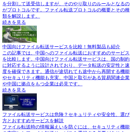
を分割して送受信しますが、そのやり取りのルールとなるの
がプロトコルです。ファイル転送プロトコルの概要とその種
類を解説します。
続きを見る
中国向けファイル転送サービスを比較！無料製品も紹介
この記事では、中国へのファイル転送におすすめのサービス
を比較します。中国向けファイル転送サービスは、国の制約
に対応するように設計されており、データ転送の安定性と速
度を確保できます。通信が途切れても途中から再開する機能
やセキュリティ機能も充実。中国と取引がある貿易関連企業
や中国に拠点をもつ企業は必見です。
続きを見る
ファイル転送サービスは危険？セキュリティや安全性、選び
方とおすすめサービスを解説
ファイル転送時の情報漏えいを防ぐには、セキュリティ機能