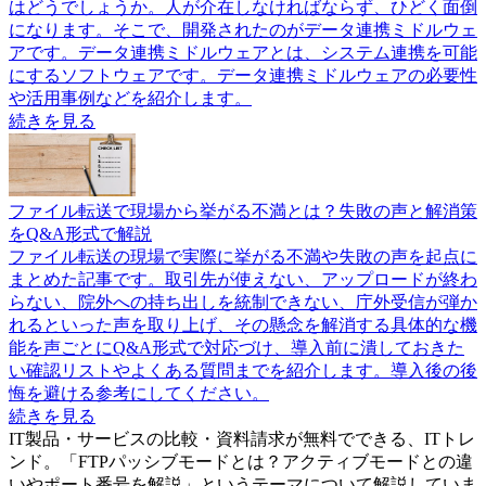
はどうでしょうか。人が介在しなければならず、ひどく面倒
になります。そこで、開発されたのがデータ連携ミドルウェ
アです。データ連携ミドルウェアとは、システム連携を可能
にするソフトウェアです。データ連携ミドルウェアの必要性
や活用事例などを紹介します。
続きを見る
ファイル転送で現場から挙がる不満とは？失敗の声と解消策
をQ&A形式で解説
ファイル転送の現場で実際に挙がる不満や失敗の声を起点に
まとめた記事です。取引先が使えない、アップロードが終わ
らない、院外への持ち出しを統制できない、庁外受信が弾か
れるといった声を取り上げ、その懸念を解消する具体的な機
能を声ごとにQ&A形式で対応づけ、導入前に潰しておきた
い確認リストやよくある質問までを紹介します。導入後の後
悔を避ける参考にしてください。
続きを見る
IT製品・サービスの比較・資料請求が無料でできる、ITトレ
ンド。「
FTPパッシブモードとは？アクティブモードとの違
いやポート番号を解説
」というテーマについて解説していま