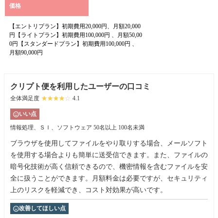
価格
【エントリプラン】初期費用20,000円、月額20,000
円【ライトプラン】初期費用100,000円 、月額50,00
0円【スタンダードプラン】初期費用100,000円 、
月額90,000円
クリプト便を利用したユーザーの口コミ
全体満足度
☆☆☆☆☆
★★★★★
4.1
いい点
情報処理、ＳＩ、ソフトウェア
50名以上 100名未満
ブラウザを使用してファイルをやり取りする場合、メールソフト
を使用する場合よりも簡単に送受信できます。また、ファイルの
暗号化技術が高く信頼できるので、機密情報を含むファイルを安
全に扱うことができます。月額料金は必要ですが、セキュリティ
上のリスクを軽減でき、コスト対効果が高いです。
改善してほしい点