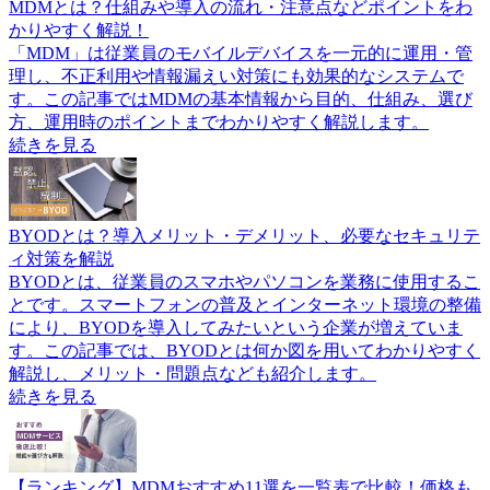
MDMとは？仕組みや導入の流れ・注意点などポイントをわ
かりやすく解説！
「MDM」は従業員のモバイルデバイスを一元的に運用・管
理し、不正利用や情報漏えい対策にも効果的なシステムで
す。この記事ではMDMの基本情報から目的、仕組み、選び
方、運用時のポイントまでわかりやすく解説します。
続きを見る
BYODとは？導入メリット・デメリット、必要なセキュリテ
ィ対策を解説
BYODとは、従業員のスマホやパソコンを業務に使用するこ
とです。スマートフォンの普及とインターネット環境の整備
により、BYODを導入してみたいという企業が増えていま
す。この記事では、BYODとは何か図を用いてわかりやすく
解説し、メリット・問題点なども紹介します。
続きを見る
【ランキング】MDMおすすめ11選を一覧表で比較！価格も