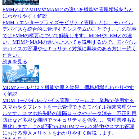
EMMとは？MDMやMAMとの違いを機能や管理領域をもと
にわかりやすく解説
EMM（エンタープライズモビリティ管理）とは、モバイル
デバイスを統合的に管理するシステムのことです。この記事
ではEMMの概要について解説します。MDMやUEMとの違
い、MDMとMAMの違いについても説明するので、モバイル
デバイスの管理やセキュリティ対策に興味のある方は一読く
ださい。
続きを見る
MDMツールとは？機能や導入効果、価格相場もわかりやす
く解説
MDM（モバイルデバイス管理）ツールは、業務で使用する
スマホやタブレットを一元管理できるモバイル端末管理ツー
ルです。スマホ紛失時の遠隔ロックやデータ消去、不正利用
防止など多彩な機能でセキュリティを強化し、管理業務も効
率化します。この記事ではMDMツールの特徴やスマホ管理
における導入メリットをわかりやすく解説します。