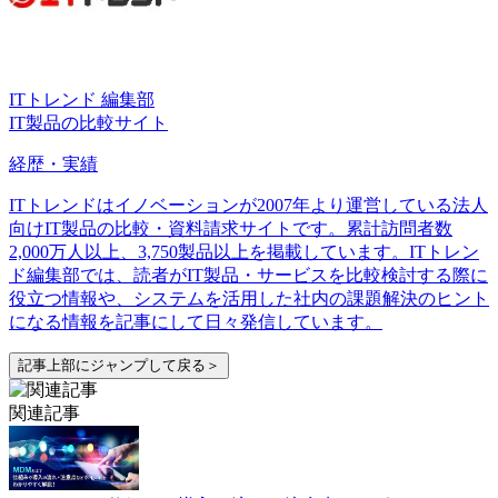
ITトレンド 編集部
IT製品の比較サイト
経歴・実績
ITトレンドはイノベーションが2007年より運営している法人
向けIT製品の比較・資料請求サイトです。累計訪問者数
2,000万人以上、3,750製品以上を掲載しています。ITトレン
ド編集部では、読者がIT製品・サービスを比較検討する際に
役立つ情報や、システムを活用した社内の課題解決のヒント
になる情報を記事にして日々発信しています。
記事上部にジャンプして戻る＞
関連記事