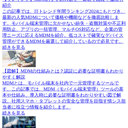
紹介
この記事では、ITトレンド年間ランキング2024にもとづき、
最新の人気MDMについて価格や機能などを徹底比較しま
す。モバイル端末管理に欠かせない紛失・盗難対策や不正利
用防止、アプリの一括管理、マルチOS対応など、企業の管
理ニーズに応えるMDMを紹介。低コストで確実なデバイス
管理ができるMDMを厳選して紹介しているので必見です。
続きを見る
【図解】MDMの仕組みとは？認証に必要な証明書もわかり
やすく解説
MDMとは、モバイル端末を社内で一元管理するツールで
す。この記事では、MDM（モバイル端末管理）ツールの基
本や仕組み、導入時に必要な証明書をわかりやすい図で解
説。社用スマホ・タブレットの安全な管理を目指す情シス担
当者に役立つ情報を紹介します。
続きを見る