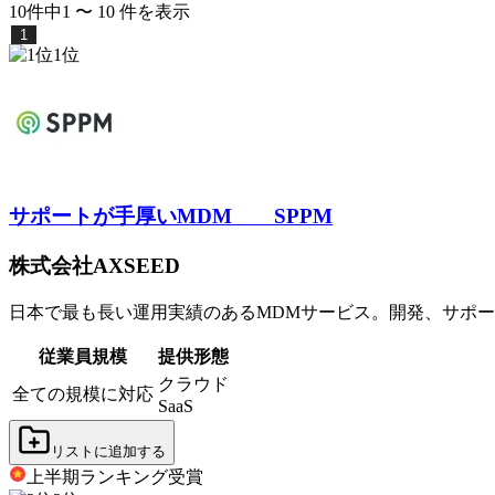
10
件中
1
〜
10
件
を表示
1
1
位
サポートが手厚いMDM
SPPM
株式会社AXSEED
日本で最も長い運用実績のあるMDMサービス。開発、サポー
従業員規模
提供形態
クラウド
全ての規模に対応
SaaS
リストに追加する
上半期ランキング
受賞