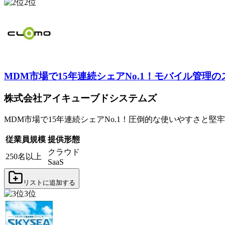
2
位
MDM市場で15年連続シェアNo.1！モバイル管理
株式会社アイキューブドシステムズ
MDM市場で15年連続シェアNo.1！圧倒的な使いやすさと堅
従業員規模
提供形態
クラウド
250名以上
SaaS
リストに追加する
3
位