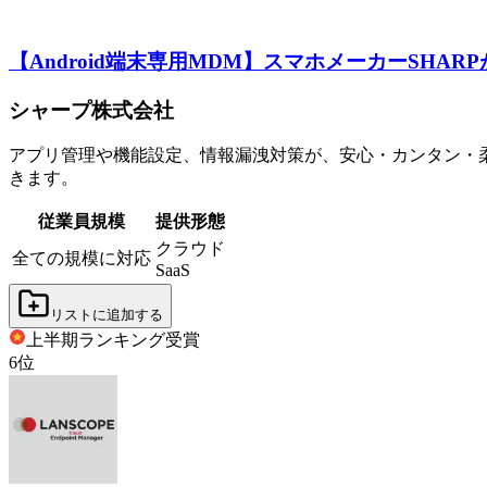
【Android端末専用MDM】スマホメーカーSHAR
シャープ株式会社
アプリ管理や機能設定、情報漏洩対策が、安心・カンタン・柔軟
きます。
従業員規模
提供形態
クラウド
全ての規模に対応
SaaS
リストに追加する
上半期ランキング
受賞
6
位