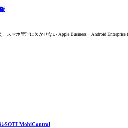
ド版
欠かせない Apple Business・Android Enterp
ル
SOTI MobiControl