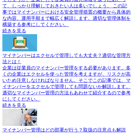
て、しっかり理解しておきたい人は多いでしょう。 この記
事ではマイナンバーにおける安全管理措置の概要から具体的
な内容、運用手順まで幅広く解説します。適切な管理体制を
構築する参考にしてください。
続きを見る
マイナンバーはエクセルで管理しても大丈夫？適切な管理方
法とは！
企業は従業員のマイナンバー管理をする必要があります。多
くの企業はエクセルを使った管理を考えますが、リスクが高
いため注意しなければなりません。そこでこの記事では、マ
イナンバーをエクセルで管理しても問題ないか解説します。
適切なマイナンバー管理の方法もあわせて紹介するので参考
にしてください。
続きを見る
マイナンバー管理はどの部署が行う？取扱の注意点も解説