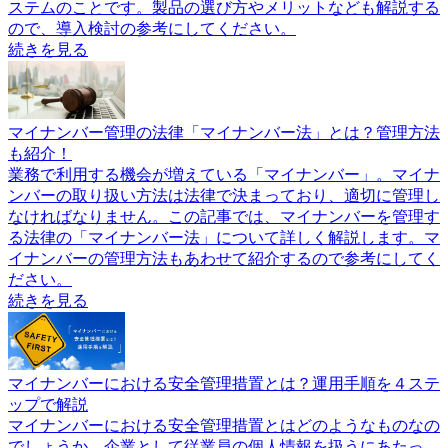
ステムのことです。製品の選び方やメリットなども解説する
ので、導入検討の参考にしてください。
続きを見る
マイナンバー管理の法律「マイナンバー法」とは？管理方法
も紹介！
業務で利用する機会が増えている「マイナンバー」。マイナ
ンバーの取り扱い方法は法律で決まっており、適切に管理し
なければなりません。この記事では、マイナンバーを管理す
る法律の「マイナンバー法」について詳しく解説します。マ
イナンバーの管理方法もあわせて紹介するので参考にしてく
ださい。
続きを見る
マイナンバーにおける安全管理措置とは？運用手順を４ステ
ップで解説
マイナンバーにおける安全管理措置とはどのようなものなの
でしょうか。企業として従業員の個人情報を扱うにあたっ