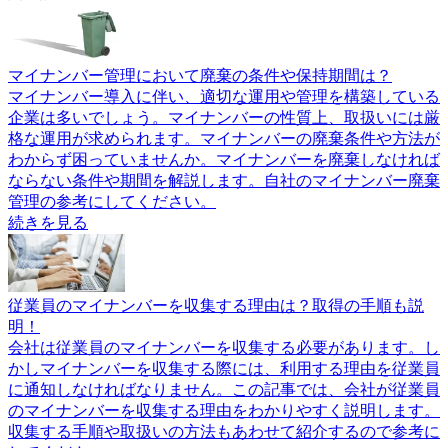
マイナンバー管理において廃棄の条件や保持期間は？
マイナンバー導入に伴い、適切な運用や管理を構築している
企業は多いでしょう。マイナンバーの性質上、取扱いには厳
格な運用が求められます。マイナンバーの廃棄条件や方法が
わからず困っていませんか。マイナンバーを廃棄しなければ
ならない条件や期間を解説します。自社のマイナンバー廃棄
管理の参考にしてください。
続きを見る
従業員のマイナンバーを収集する理由は？取得の手順も説
明！
会社は従業員のマイナンバーを収集する必要があります。し
かしマイナンバーを収集する際には、利用する理由を従業員
に通知しなければなりません。この記事では、会社が従業員
のマイナンバーを収集する理由をわかりやすく説明します。
収集する手順や取扱いの方法もあわせて紹介するので参考に