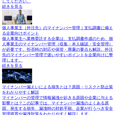
してください。
続きを見る
個人事業主（外注先）のマイナンバー管理｜支払調書に備え
る企業向けポイント
個人事業主へ業務委託する企業は、支払調書作成のため、個
人事業主のマイナンバー管理（収集・本人確認・安全管理）
が必要です。拒否時の対応や保管・廃棄の要点も解説。外注
先のマイナンバー管理で迷いやすいポイントを企業向けに整
理します。
続きを見る
マイナンバー漏えいによる損失とは？原因・リスクと防止策
をわかりやすく解説
マイナンバーの管理で情報漏洩が起きる原因や企業に与える
影響とは？この記事では、マイナンバー漏洩のよくある原
因、発生する損失、漏洩時の対処手順、企業が行うべき安全
管理措置や漏洩対策をわかりやすく解説します。