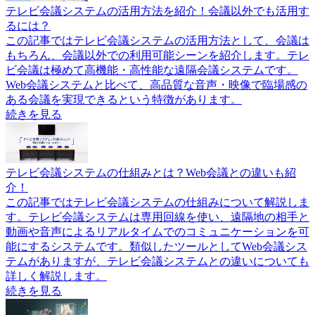
テレビ会議システムの活用方法を紹介！会議以外でも活用す
るには？
この記事ではテレビ会議システムの活用方法として、会議は
もちろん、会議以外での利用可能シーンを紹介します。テレ
ビ会議は極めて高機能・高性能な遠隔会議システムです。
Web会議システムと比べて、高品質な音声・映像で臨場感の
ある会議を実現できるという特徴があります。
続きを見る
テレビ会議システムの仕組みとは？Web会議との違いも紹
介！
この記事ではテレビ会議システムの仕組みについて解説しま
す。テレビ会議システムは専用回線を使い、遠隔地の相手と
動画や音声によるリアルタイムでのコミュニケーションを可
能にするシステムです。類似したツールとしてWeb会議シス
テムがありますが、テレビ会議システムとの違いについても
詳しく解説します。
続きを見る