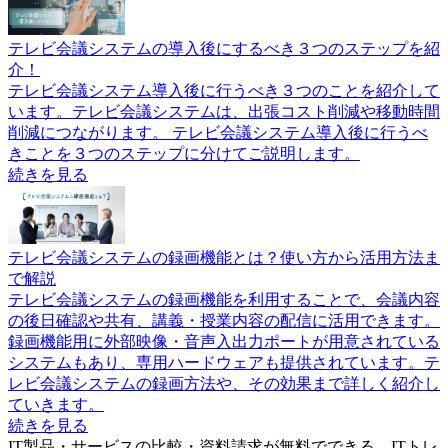
テレビ会議システムの導入後にするべき３つのステップを紹
介！
テレビ会議システム導入後に行うべき３つのことを紹介して
います。テレビ会議システムは、出張コスト削減や移動時間
削減につながります。 テレビ会議システム導入後に行うべ
きことを３つのステップに分けてご説明します。
続きを見る
テレビ会議システムの録画機能とは？使い方から活用方法ま
で解説
テレビ会議システムの録画機能を利用することで、会議内容
の後日確認や共有、講義・授業内容の配信に活用できます。
録画機能用に外部映像・音声入出力ポートが用意されている
システムもあり、専用ハードウェアも提供されています。テ
レビ会議システムの録画方法や、その効果まで詳しく紹介し
ていきます。
続きを見る
IT製品・サービスの比較・資料請求が無料でできる、ITトレ