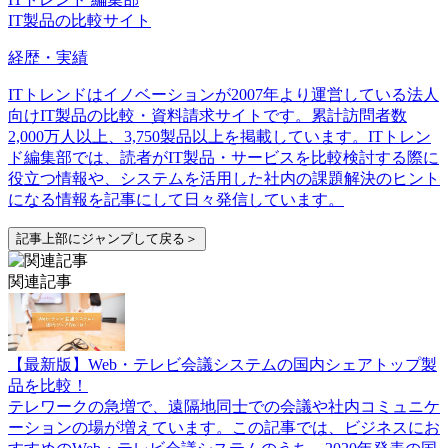
IT製品の比較サイト
経歴・実績
ITトレンドはイノベーションが2007年より運営している法人
向けIT製品の比較・資料請求サイトです。累計訪問者数
2,000万人以上、3,750製品以上を掲載しています。ITトレン
ド編集部では、読者がIT製品・サービスを比較検討する際に
役立つ情報や、システムを活用した社内の課題解決のヒント
になる情報を記事にして日々発信しています。
記事上部にジャンプして戻る＞
関連記事
【最新版】Web・テレビ会議システムの国内シェアトップ製
品を比較！
テレワークの急増で、遠隔地同士での会議や社内コミュニケ
ーションの場が増えています。この記事では、ビジネスにお