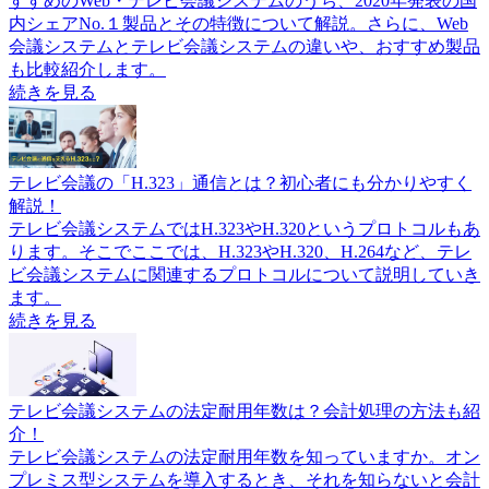
すすめのWeb・テレビ会議システムのうち、2020年発表の国
内シェアNo.１製品とその特徴について解説。さらに、Web
会議システムとテレビ会議システムの違いや、おすすめ製品
も比較紹介します。
続きを見る
テレビ会議の「H.323」通信とは？初心者にも分かりやすく
解説！
テレビ会議システムではH.323やH.320というプロトコルもあ
ります。そこでここでは、H.323やH.320、H.264など、テレ
ビ会議システムに関連するプロトコルについて説明していき
ます。
続きを見る
テレビ会議システムの法定耐用年数は？会計処理の方法も紹
介！
テレビ会議システムの法定耐用年数を知っていますか。オン
プレミス型システムを導入するとき、それを知らないと会計