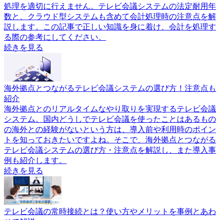
処理を適切に行えません。テレビ会議システムの法定耐用年
数と、クラウド型システムも含めて会計処理時の注意点を解
説します。この記事で正しい知識を身に着け、会計を処理す
る際の参考にしてください。
続きを見る
海外拠点とつながるテレビ会議システムの選び方！注意点も
紹介
海外拠点とのリアルタイムなやり取りを実現するテレビ会議
システム。国内どうしでテレビ会議を使ったことはあるもの
の海外との経験がないという方は、導入前や利用時のポイン
トを知っておきたいですよね。そこで、海外拠点とつながる
テレビ会議システムの選び方・注意点を解説し、また導入事
例も紹介します。
続きを見る
テレビ会議の常時接続とは？使い方やメリットを事例とあわ