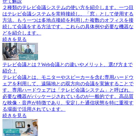
せて解説
２種類のテレビ会議システムの使い方を紹介します。一つ目
はテレビ会議システムを常時接続し、「窓」として使用する
方法。もう一つは多地点接続を利用した複数のオフィスを接
続して会議をする方法です。これらの具体例や必要な機器な
どを紹介します。
続きを見る
テレビ会議とは？Web会議との違いやメリット、選び方まで
紹介！
テレビ会議とは、モニターやスピーカーを含む専用ハードウ
ェアを利用して、遠隔地との双方向の会議を実施することで
す。専用ハードウェアは「テレビ会議システム」と呼ばれ、
必要な機器がパッケージされているのが一般的です。高品質
な映像・音声が特徴であり、安定した通信状態を特に重視す
る場面で活用されています。
続きを見る