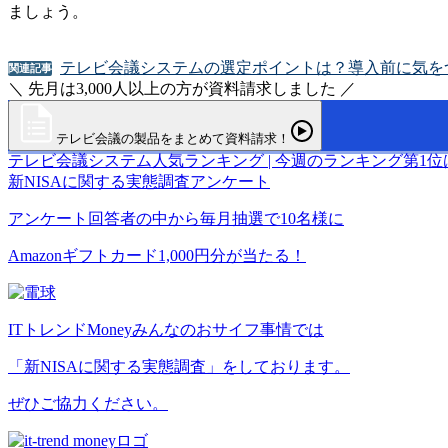
ましょう。
テレビ会議システムの選定ポイントは？導入前に気を
関連記事
＼ 先月は3,000人以上の方が資料請求しました ／
テレビ会議の製品をまとめて資料請求！
テレビ会議システム
人気ランキング | 今週のランキング第1位
新NISAに関する実態調査アンケート
アンケート回答者の中から毎月抽選で10名様に
Amazonギフトカード1,000円分が当たる！
ITトレンドMoneyみんなのおサイフ事情では
「新NISAに関する実態調査」をしております。
ぜひご協力ください。