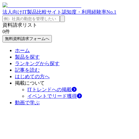
法人向けIT製品比較サイト
認知度・利用経験率No.1
資料請求リスト
0
件
無料資料請求フォームへ
ホーム
製品を探す
ランキングから探す
記事を読む
はじめての方へ
掲載について
ITトレンドへの掲載
イベントでリード獲得
動画で学ぶ