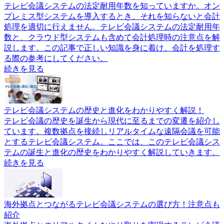
テレビ会議システムの法定耐用年数を知っていますか。オン
プレミス型システムを導入するとき、それを知らないと会計
処理を適切に行えません。テレビ会議システムの法定耐用年
数と、クラウド型システムも含めて会計処理時の注意点を解
説します。この記事で正しい知識を身に着け、会計を処理す
る際の参考にしてください。
続きを見る
テレビ会議システムの歴史と進化をわかりやすく解説！
テレビ会議の歴史を誕生から現代に至るまでの変遷を紹介し
ています。複数拠点を接続しリアルタイムな遠隔会議を可能
とするテレビ会議システム。ここでは、このテレビ会議シス
テムの誕生と進化の歴史をわかりやすく解説していきます。
続きを見る
海外拠点とつながるテレビ会議システムの選び方！注意点も
紹介