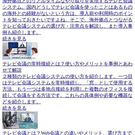
海外拠点とのリアルタイムなやり取りを実現するテレビ会議
システム。国内どうしでテレビ会議を使ったことはあるもの
の海外との経験がないという方は、導入前や利用時のポイン
トを知っておきたいですよね。そこで、海外拠点とつながる
テレビ会議システムの選び方・注意点を解説し、また導入事
例も紹介します。
続きを見る
テレビ会議の常時接続とは？使い方やメリットを事例とあわ
せて解説
２種類のテレビ会議システムの使い方を紹介します。一つ目
はテレビ会議システムを常時接続し、「窓」として使用する
方法。もう一つは多地点接続を利用した複数のオフィスを接
続して会議をする方法です。これらの具体例や必要な機器な
どを紹介します。
続きを見る
テレビ会議とは？Web会議との違いやメリット、選び方まで