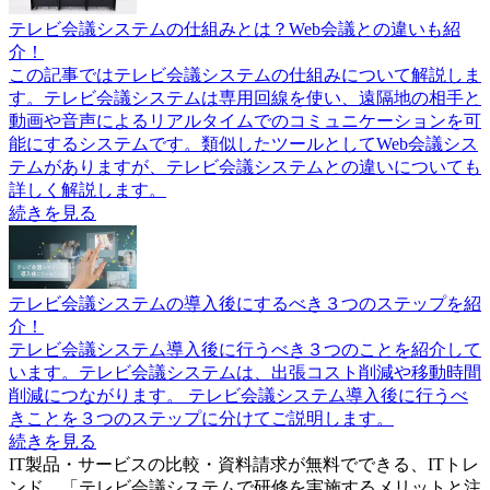
テレビ会議システムの仕組みとは？Web会議との違いも紹
介！
この記事ではテレビ会議システムの仕組みについて解説しま
す。テレビ会議システムは専用回線を使い、遠隔地の相手と
動画や音声によるリアルタイムでのコミュニケーションを可
能にするシステムです。類似したツールとしてWeb会議シス
テムがありますが、テレビ会議システムとの違いについても
詳しく解説します。
続きを見る
テレビ会議システムの導入後にするべき３つのステップを紹
介！
テレビ会議システム導入後に行うべき３つのことを紹介して
います。テレビ会議システムは、出張コスト削減や移動時間
削減につながります。 テレビ会議システム導入後に行うべ
きことを３つのステップに分けてご説明します。
続きを見る
IT製品・サービスの比較・資料請求が無料でできる、ITトレ
ンド。「
テレビ会議システムで研修を実施するメリットと注