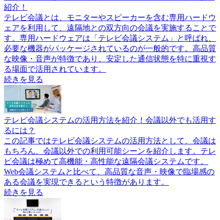
紹介！
テレビ会議とは、モニターやスピーカーを含む専用ハードウ
ェアを利用して、遠隔地との双方向の会議を実施することで
す。専用ハードウェアは「テレビ会議システム」と呼ばれ、
必要な機器がパッケージされているのが一般的です。高品質
な映像・音声が特徴であり、安定した通信状態を特に重視す
る場面で活用されています。
続きを見る
テレビ会議システムの活用方法を紹介！会議以外でも活用す
るには？
この記事ではテレビ会議システムの活用方法として、会議は
もちろん、会議以外での利用可能シーンを紹介します。テレ
ビ会議は極めて高機能・高性能な遠隔会議システムです。
Web会議システムと比べて、高品質な音声・映像で臨場感の
ある会議を実現できるという特徴があります。
続きを見る