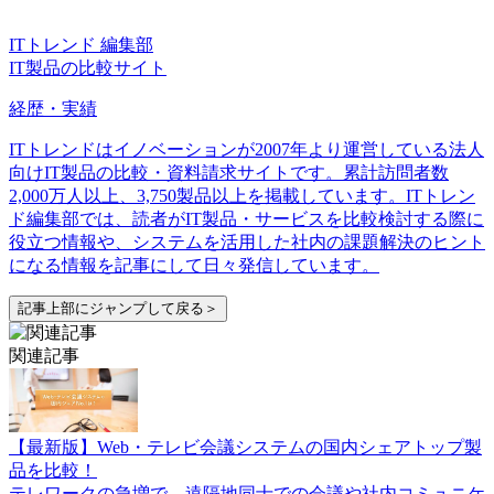
ITトレンド 編集部
IT製品の比較サイト
経歴・実績
ITトレンドはイノベーションが2007年より運営している法人
向けIT製品の比較・資料請求サイトです。累計訪問者数
2,000万人以上、3,750製品以上を掲載しています。ITトレン
ド編集部では、読者がIT製品・サービスを比較検討する際に
役立つ情報や、システムを活用した社内の課題解決のヒント
になる情報を記事にして日々発信しています。
記事上部にジャンプして戻る＞
関連記事
【最新版】Web・テレビ会議システムの国内シェアトップ製
品を比較！
テレワークの急増で、遠隔地同士での会議や社内コミュニケ