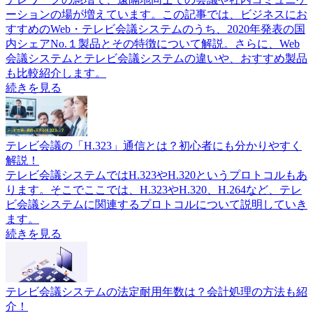
ーションの場が増えています。この記事では、ビジネスにお
すすめのWeb・テレビ会議システムのうち、2020年発表の国
内シェアNo.１製品とその特徴について解説。さらに、Web
会議システムとテレビ会議システムの違いや、おすすめ製品
も比較紹介します。
続きを見る
テレビ会議の「H.323」通信とは？初心者にも分かりやすく
解説！
テレビ会議システムではH.323やH.320というプロトコルもあ
ります。そこでここでは、H.323やH.320、H.264など、テレ
ビ会議システムに関連するプロトコルについて説明していき
ます。
続きを見る
テレビ会議システムの法定耐用年数は？会計処理の方法も紹
介！