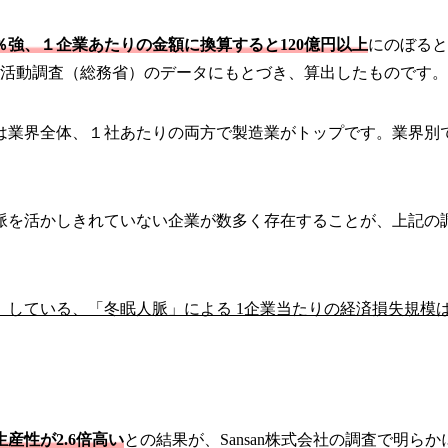
％強、１企業あたりの金額に換算すると120億円以上
にのぼると
ス活動調査（総務省）のデータにもとづき、算出したものです。
は業界全体、１社あたりの両方で製造業がトップです。業界別
人脈を活かしきれていない企業が数多く存在することが、上記の
」している、「冬眠人脈」による 1企業当たりの経済損失規模は
産性が2.6倍高い
との結果が、Sansan株式会社の調査で明