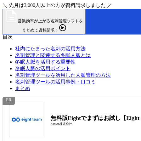
＼ 先月は3,000人以上の方が資料請求しました ／
営業効率が上がる名刺管理ソフトを
まとめて資料請求！
目次
社内にたまった名刺の活用方法
名刺管理と関連する冬眠人脈とは
冬眠人脈を活用する重要性
冬眠人脈の活用ポイント
名刺管理ツールを活用した人脈管理の方法
名刺管理ツールの活用事例・口コミ
まとめ
無料版Eightでまずはお試し【Eight 
Sansan株式会社