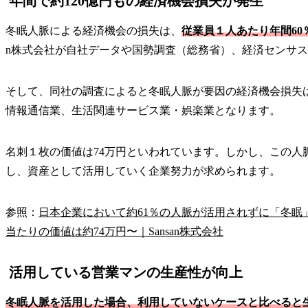
年間で約120億円もの経済機会損失が発生
冬眠人脈による経済機会の損失は、
従業員１人あたり年間60
n株式会社が自社データや国勢調査（総務省）、経済センサ
そして、同社の調査によると冬眠人脈が要因の経済機会損失
情報通信業、生活関連サービス業・娯楽業となります。
名刺１枚の価値は74万円といわれています。しかし、この
し、資産として活用していく企業努力が求められます。
参照：
日本企業において約61％の人脈が活用されずに「冬眠
当たりの価値は約74万円〜｜Sansan株式会社
活用している営業マンの生産性が向上
冬眠人脈を活用した場合、利用していないケースと比べると生