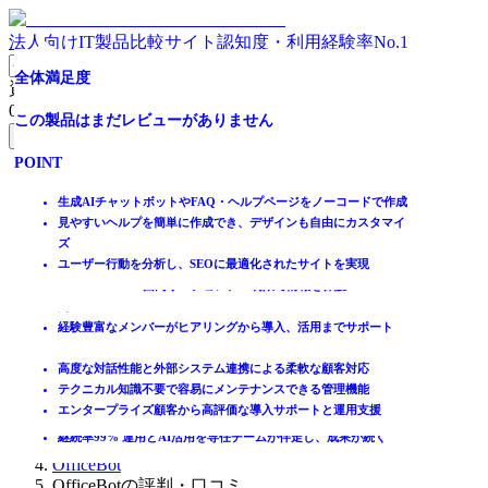
法人向けIT製品比較サイト
認知度・利用経験率No.1
“知りたい”を即解決、チャットボットの“探せない”をゼロ
高精度かつメンテナンス性能が高いAIチャットボット
AIで社内外の問い合わせ自動化と顧客体験の向上を両立！
全体満足度
直感的な操作、わずか5分で作成可能な AIチャットボット​
全体満足度
問い合わせ対応工数を大幅に削減可能なAIチャットボット
全体満足度
資料請求リスト
に。
0
件
全体満足度
全体満足度
この製品はまだレビューがありません
全体満足度
この製品はまだレビューがありません
全体満足度
この製品はまだレビューがありません
無料資料請求フォームへ
全体満足度
☆☆☆☆☆
この製品はまだレビューがありません
POINT
この製品はまだレビューがありません
POINT
この製品はまだレビューがありません
POINT
ホーム
☆☆☆☆☆
★★★★★
製品を探す
既存のチャットツールに組み込めるヘルプデスク
チャネル横断の一元管理で、対応品質と効率の最大化が実現
生成AIチャットボットやFAQ・ヘルプページをノーコードで作成
POINT
POINT
POINT
★★★★★
3.0
ランキングから探す
FAQ生成・メンテナンスを自動化する「自走型」運用
ルールが柔軟に設定でき、自動で担当者の割り当てが可能
見やすいヘルプを簡単に作成でき、デザインも自由にカスタマイ
4.6
記事を読む
問い合わせ受付から処理・対応までをワンストップで対応
だれでもプロ同様の対応ができる！AIの力で対応品質をレベルUP
ズ
自然な会話でAIが24時間365日いつでも回答！回答率も99.9%以
AIチャットボットがユーザーからの問い合わせに自動回答
社内資料やURLを登録するだけで根拠付きの回答を生成
ユーザー行動を分析し、SEOに最適化されたサイトを実現
上
トップページのURLを指定すれば全ページを回答の参照情報に
Slack・Teams・SharePoint・GoogleDriveなどと連携可能
はじめての方へ
2
件
自社での実績あり！有人対応の負荷80%削減でコストと時間を節
公式HPからすぐに利用可能なフリープラン公開中！
Microsoft Azure国内リージョン、IP制限で情報を保護
掲載について
約
ITトレンドへの掲載
57
件
経験豊富なメンバーがヒアリングから導入、活用までサポート
POINT
イベントでリード獲得
POINT
動画で学ぶ
高度な対話性能と外部システム連携による柔軟な顧客対応
テクニカル知識不要で容易にメンテナンスできる管理機能
「探す」から「話す」へ。最強の検索力で答えに導くAIチャット
IT製品比較TOP
エンタープライズ顧客から高評価な導入サポートと運用支援
チャット・フォームと組み合わせて“最適な窓口”に自動誘導
WEB
継続率99% 運用とAI活用を専任チームが伴走し、成果が続く
チャットボット
OfficeBot
OfficeBotの評判・口コミ