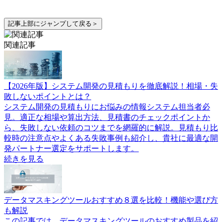
記事上部にジャンプして戻る＞
関連記事
【2026年版】システム開発の見積もりを徹底解説！相場・失
敗しないポイントとは？
システム開発の見積もりにお悩みの情報システム担当者必
見。適正な相場や算出方法、見積書のチェックポイントか
ら、失敗しない依頼のコツまでを網羅的に解説。見積もり比
較時の注意点やよくある失敗事例も紹介し、貴社に最適な開
発パートナー選定をサポートします。
続きを見る
データマスキングツールおすすめ８選を比較！機能や選び方
も解説
この記事では、データマスキングツールのおすすめ製品を紹