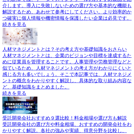
介します。導入に失敗しないための選び方や基本的な機能も
解説するため、あわせて参考にしてください。より効率的か
つ確実に個人情報や機密情報を保護したい企業は必見です。
続きを見る
人材マネジメントとは？その考え方や基礎知識をおさらい
人材マネジメントとは、企業のビジョンや目標を達成するた
めに従業員を管理することです。人事管理や労務管理などと
似ているため、人材マネジメントの考え方がわかりにくいと
感じる方も多いでしょう。そこで本記事では、人材マネジメ
ントの概念をわかりやすく解説し、具体的な取り組み内容な
ど、基礎知識をまとめました。
続きを見る
受託開発会社おすすめ９選比較！料金相場や選び方も解説
受託開発会社の選び方や料金相場、おすすめの開発会社をわ
かりやすく解説。各社の強みや実績、得意分野を比較し、