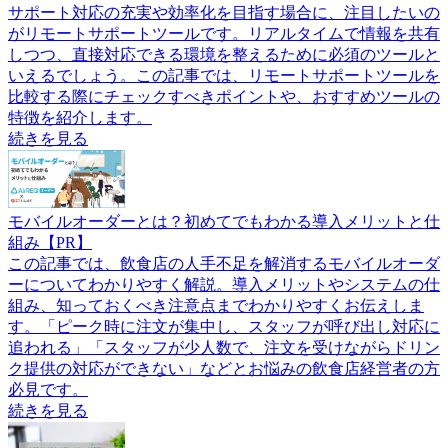
サポート対応の充実や効率化を目指す場合に、注目したいの
がリモートサポートツールです。リアルタイムで情報を共有
しつつ、直接対応できる環境を整えるために必須のツールと
いえるでしょう。この記事では、リモートサポートツールを
比較する際にチェックすべきポイントや、おすすめツールの
特徴を紹介します。
続きを見る
モバイルオーダーとは？初めてでもわかる導入メリットと仕
組み【PR】
この記事では、飲食店の人手不足を解消するモバイルオーダ
ーについてわかりやすく解説。導入メリットやシステムの仕
組み、知っておくべき注意点までわかりやすくお伝えしま
す。「ピーク時に注文が集中し、スタッフが呼び出し対応に
追われる」「スタッフが少人数で、注文を受けながらドリン
ク提供の対応ができない」などとお悩みの飲食店経営者の方
必見です。
続きを見る