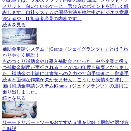
の記事では、フルスクラッチ開発の基礎知識、メリット・デ
メリット、向いているケース、選び方のポイントを詳しく解
説します。自社システムの開発方法を検討中のビジネス意思
決定者や、IT担当者必見の内容です。
続きを見る
補助金申請システム「jGrants（ジェイグランツ）」とは？わ
かりやすく解説！
ものづくり補助金やIT導入補助金といった、中小企業に役立
つ補助金制度が実行されることが2020年度も確実となりまし
た。補助金の申請には書類への入力や押印手続きに、郵送手
続きと面倒な作業が欠かせません。こうした実情を加味し、
国は補助金申請システムjGrants（ジェイグランツ）の運用に
乗り出しました。
続きを見る
リモートサポートツールおすすめ６選を比較！機能や選び方
も解説