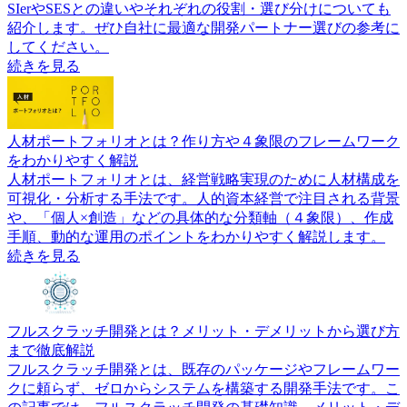
SIerやSESとの違いやそれぞれの役割・選び分けについても
紹介します。ぜひ自社に最適な開発パートナー選びの参考に
してください。
続きを見る
人材ポートフォリオとは？作り方や４象限のフレームワーク
をわかりやすく解説
人材ポートフォリオとは、経営戦略実現のために人材構成を
可視化・分析する手法です。人的資本経営で注目される背景
や、「個人×創造」などの具体的な分類軸（４象限）、作成
手順、動的な運用のポイントをわかりやすく解説します。
続きを見る
フルスクラッチ開発とは？メリット・デメリットから選び方
まで徹底解説
フルスクラッチ開発とは、既存のパッケージやフレームワー
クに頼らず、ゼロからシステムを構築する開発手法です。こ