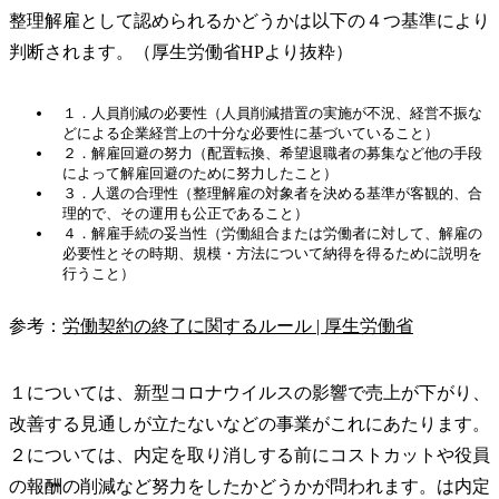
整理解雇として認められるかどうかは以下の４つ基準により
判断されます。（厚生労働省HPより抜粋）
１．人員削減の必要性（人員削減措置の実施が不況、経営不振な
どによる企業経営上の十分な必要性に基づいていること）
２．解雇回避の努力（配置転換、希望退職者の募集など他の手段
によって解雇回避のために努力したこと）
３．人選の合理性（整理解雇の対象者を決める基準が客観的、合
理的で、その運用も公正であること）
４．解雇手続の妥当性（労働組合または労働者に対して、解雇の
必要性とその時期、規模・方法について納得を得るために説明を
行うこと）
参考：
労働契約の終了に関するルール | 厚生労働省
１については、新型コロナウイルスの影響で売上が下がり、
改善する見通しが立たないなどの事業がこれにあたります。
２については、内定を取り消しする前にコストカットや役員
の報酬の削減など努力をしたかどうかが問われます。は内定