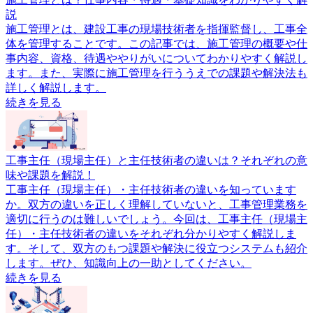
説
施工管理とは、建設工事の現場技術者を指揮監督し、工事全
体を管理することです。この記事では、施工管理の概要や仕
事内容、資格、待遇ややりがいについてわかりやすく解説し
ます。また、実際に施工管理を行ううえでの課題や解決法も
詳しく解説します。
続きを見る
工事主任（現場主任）と主任技術者の違いは？それぞれの意
味や課題を解説！
工事主任（現場主任）・主任技術者の違いを知っています
か。双方の違いを正しく理解していないと、工事管理業務を
適切に行うのは難しいでしょう。今回は、工事主任（現場主
任）・主任技術者の違いをそれぞれ分かりやすく解説しま
す。そして、双方のもつ課題や解決に役立つシステムも紹介
します。ぜひ、知識向上の一助としてください。
続きを見る