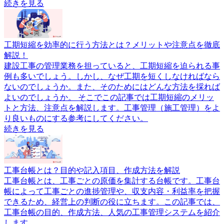
続きを見る
工期短縮を効率的に行う方法とは？メリットや注意点を徹底
解説！
建設工事の管理業務を担っていると、工期短縮を迫られる事
例も多いでしょう。しかし、なぜ工期を短くしなければなら
ないのでしょうか。また、そのためにはどんな方法を採れば
よいのでしょうか。 そこでこの記事では工期短縮のメリッ
トと方法、注意点を解説します。工事管理（施工管理）をよ
り良いものにする参考にしてください。
続きを見る
工事台帳とは？目的や記入項目、作成方法を解説
工事台帳とは、工事ごとの原価を集計する台帳です。工事台
帳によって工事ごとの進捗管理や、収支内容・利益率を把握
できるため、経営上の判断の役に立ちます。この記事では、
工事台帳の目的、作成方法、人気の工事管理システムを紹介
します。