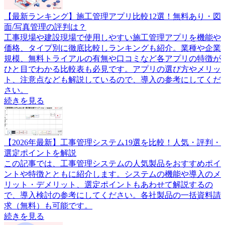
【最新ランキング】施工管理アプリ比較12選！無料あり・図
面/写真管理の評判は？
工事現場や建設現場で使用しやすい施工管理アプリを機能や
価格、タイプ別に徹底比較しランキングも紹介。業種や企業
規模、無料トライアルの有無や口コミなど各アプリの特徴が
ひと目でわかる比較表も必見です。アプリの選び方やメリッ
ト、注意点なども解説しているので、導入の参考にしてくだ
さい。
続きを見る
【2026年最新】工事管理システム19選を比較！人気・評判・
選定ポイントを解説
この記事では、工事管理システムの人気製品をおすすめポイ
ントや特徴とともに紹介します。システムの機能や導入のメ
リット・デメリット、選定ポイントもあわせて解説するの
で、導入検討の参考にしてください。各社製品の一括資料請
求（無料）も可能です。
続きを見る