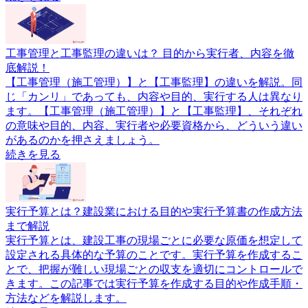
工事管理と工事監理の違いは？ 目的から実行者、内容を徹
底解説！
【工事管理（施工管理）】と【工事監理】の違いを解説。同
じ「カンリ」であっても、内容や目的、実行する人は異なり
ます。【工事管理（施工管理）】と【工事監理】、それぞれ
の意味や目的、内容、実行者や必要資格から、どういう違い
があるのかを押さえましょう。
続きを見る
実行予算とは？建設業における目的や実行予算書の作成方法
まで解説
実行予算とは、建設工事の現場ごとに必要な原価を想定して
設定される具体的な予算のことです。実行予算を作成するこ
とで、把握が難しい現場ごとの収支を適切にコントロールで
きます。この記事では実行予算を作成する目的や作成手順・
方法などを解説します。