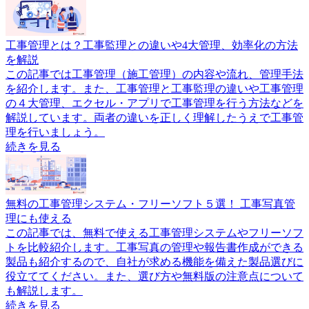
工事管理とは？工事監理との違いや4大管理、効率化の方法
を解説
この記事では工事管理（施工管理）の内容や流れ、管理手法
を紹介します。また、工事管理と工事監理の違いや工事管理
の４大管理、エクセル・アプリで工事管理を行う方法などを
解説しています。両者の違いを正しく理解したうえで工事管
理を行いましょう。
続きを見る
無料の工事管理システム・フリーソフト５選！ 工事写真管
理にも使える
この記事では、無料で使える工事管理システムやフリーソフ
トを比較紹介します。工事写真の管理や報告書作成ができる
製品も紹介するので、自社が求める機能を備えた製品選びに
役立ててください。また、選び方や無料版の注意点について
も解説します。
続きを見る