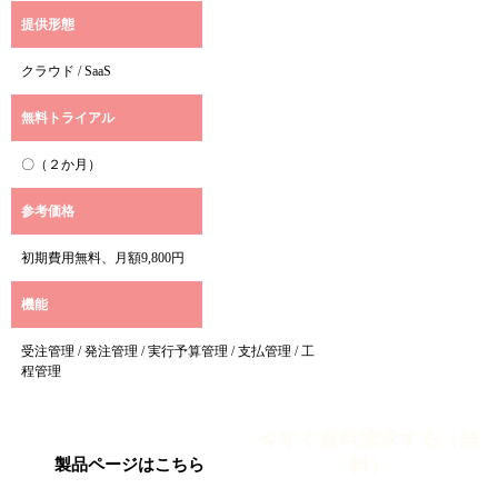
提供形態
クラウド / SaaS
無料トライアル
〇（２か月）
参考価格
初期費用無料、月額9,800円
機能
受注管理 / 発注管理 / 実行予算管理 / 支払管理 / 工
程管理
今すぐ資料請求する（無
料）
製品ページはこちら