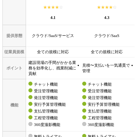
☆☆☆☆☆
★★★★★
☆☆☆☆☆
★★★★★
4.1
4.3
提供形態
クラウド/SaaS/サービス
クラウド/SaaS
従業員規模
全ての規模に対応
全ての規模に対応
建設現場の手間がかかる業
見積〜支払いを一気通貫で
ポイント
務を効率化し、残業削減に
管理
貢献
チャット機能
チャット機能
受注管理機能
受注管理機能
発注管理機能
発注管理機能
実行予算管理機能
実行予算管理機能
機能
支払管理機能
支払管理機能
工程管理機能
工程管理機能
360度撮影機能
360度撮影機能
無料トライアル
無料トライアル