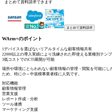
まとめて資料請求できます
まとめて資料請求
WArm+
のポイント
1
デバイスを選ばないリアルタイムな顧客情報共有
2
2000以上の導入実績により洗練された即使える業種別テン
3
低コストでのCTI展開が可能
場所や環境にとらわれない顧客情報の管理・閲覧を可能にした
ため、特に小～中規模事業者様に人気です。
対応機能
顧客情報管理
営業支援
レポート作成・分析
ツール連携
マーケティング支援