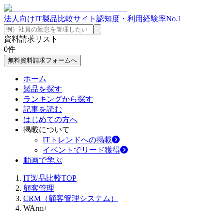
法人向けIT製品比較サイト
認知度・利用経験率No.1
資料請求リスト
0
件
無料資料請求フォームへ
ホーム
製品を探す
ランキングから探す
記事を読む
はじめての方へ
掲載について
ITトレンドへの掲載
イベントでリード獲得
動画で学ぶ
IT製品比較TOP
顧客管理
CRM（顧客管理システム）
WArm+