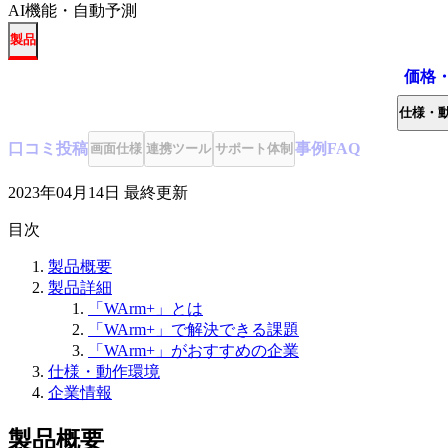
AI機能・自動予測
製品
価格
仕様・
口コミ
投稿
事例
FAQ
画面仕様
連携ツール
サポート体制
2023年04月14日
最終更新
目次
製品概要
製品詳細
「WArm+」とは
「WArm+」で解決できる課題
「WArm+」がおすすめの企業
仕様・動作環境
企業情報
製品概要