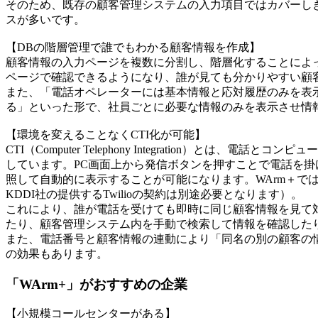
そのため、既存の顧客管理システムの入力項目ではカバーしき
スが多いです。
【DBの階層管理で誰でもわかる顧客情報を作成】
顧客情報の入力ページを複数に分割し、階層化することによ
ページで確認できるようになり、誰が見ても分かりやすい顧
また、「電話オペレーターには基本情報と応対履歴のみを表
る」といった形で、社員ごとに必要な情報のみを表示させ情
【環境を変えることなくCTI化が可能】
CTI（Computer Telephony Integration）と
しています。PC画面上から発信ボタンを押すことで電話を
照して自動的に表示することが可能になります。WArm＋で
KDDI社の提供するTwilioの契約は別途必要となります）。
これにより、誰が電話を受けても即時に同じ顧客情報を見て
たり、顧客管理システム内を手動で検索して情報を確認した
また、電話番号と顧客情報の連動により「同名の別の顧客の
の効果もあります。
「WArm+」がおすすめの企業
【小規模コールセンターがある】