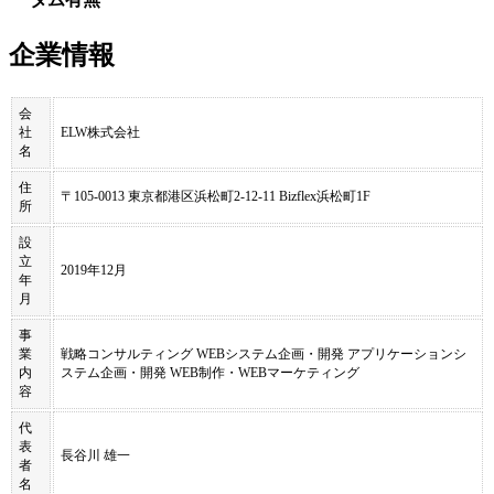
企業情報
会
社
ELW株式会社
名
住
〒105-0013 東京都港区浜松町2-12-11 Bizflex浜松町1F
所
設
立
2019年12月
年
月
事
業
戦略コンサルティング WEBシステム企画・開発 アプリケーションシ
内
ステム企画・開発 WEB制作・WEBマーケティング
容
代
表
長谷川 雄一
者
名