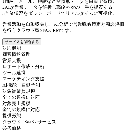
1
商談、メール、通話など全接点データを自動で蓄積。
2
AIが営業データを解析し戦略や次の一手を提案する。
3
営業状況をダッシュボードでリアルタイムに可視化。
営業活動を自動収集し、AI分析で営業戦略策定と商談評価
を行うクラウド型SFA/CRMです。
サービスを診断する
対応機能
顧客情報管理
営業支援
レポート作成・分析
ツール連携
マーケティング支援
AI機能・自動予測
対象従業員規模
全ての規模に対応
対象売上規模
全ての規模に対応
提供形態
クラウド / SaaS / サービス
参考価格