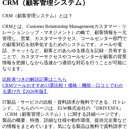
CRM（顧客管理システム）
CRM（顧客管理システム）
とは？
CRMとは、Customer Relationship Management(カスタマー・リ
レーションシップ・マネジメント）の略で、顧客情報を一元
管理し、営業、カスタマーサクセス、コールセンター部門で
の顧客対応を効率化するためのシステムです。メールや電
話、チャットなど、顧客とのあらゆる接点を記録・共有する
ことで、カスタマーサクセスやコールセンターが顧客の背景
情報を把握しながら迅速かつ適切な対応を行うことが可能に
なります。
比較表つきの解説記事はこちら
CRMツールおすすめ13選比較！価格・機能・口コミでわか
る選び方【2026年版】
IT製品・サービスの比較・資料請求が無料でできる、ITトレ
ンド。こちらのページは、
ELW株式会社
の 『
DRIVESFA
』
（
CRM（顧客管理システム）
）に関する詳細ページです。
製品の概要、特徴、詳細な仕様や動作環境、提供元企業など
の情報をまとめています。気になる製品は無料で資料請求で