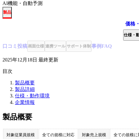
AI機能・自動予測
製品
価格
仕様・
口コミ
投稿
事例
FAQ
画面仕様
連携ツール
サポート体制
2025年12月18日
最終更新
目次
製品概要
製品詳細
仕様・動作環境
企業情報
製品概要
対象従業員規模
全ての規模に対応
対象売上規模
全ての規模に