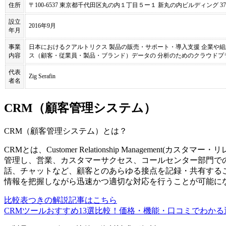
住所
〒100-6537 東京都千代田区丸の内１丁目５ー１ 新丸の内ビルディング 37
設立
2016年9月
年月
事業
日本におけるクアルトリクス 製品の販売・サポート・導入支援 企業や
内容
ス（顧客・従業員・製品・ブランド）データの 分析のためのクラウドプ
代表
Zig Serafin
者名
CRM（顧客管理システム）
CRM（顧客管理システム）
とは？
CRMとは、Customer Relationship Managemen
管理し、営業、カスタマーサクセス、コールセンター部門で
話、チャットなど、顧客とのあらゆる接点を記録・共有する
情報を把握しながら迅速かつ適切な対応を行うことが可能に
比較表つきの解説記事はこちら
CRMツールおすすめ13選比較！価格・機能・口コミでわかる選