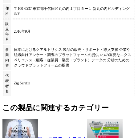
住
〒100-6537 東京都千代田区丸の内１丁目５ー１ 新丸の内ビルディング
所
37F
設
立
2016年9月
年
月
事
日本におけるクアルトリクス 製品の販売・サポート・導入支援 企業や
業
組織向けアンケート調査のプラットフォームの提供 4つの重要なエクス
内
ペリエンス（顧客・従業員・製品・ブランド）データの 分析のための
容
クラウドプラットフォームの提供
代
表
Zig Serafin
者
名
この製品に関連するカテゴリー