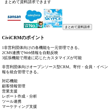
まとめて資料請求できます
まとめて資料請求
CiviCRM
のポイント
1
非営利団体向けの各機能を一元管理できる。
2
CMS連携でWeb情報を自動反映
3
拡張機能で用途に応じたカスタマイズが可能
非営利団体向けオープンソース型CRM。寄付・会員・イベン
報を統合管理できる。
対応機能
顧客情報管理
営業支援
レポート作成・分析
ツール連携
マーケティング支援