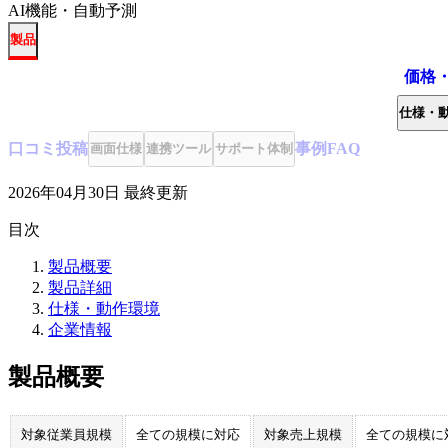
AI機能・自動予測
製品
価格
仕様・
口コミ
投稿
事例
FAQ
画面仕様
連携ツール
サポート体制
2026年04月30日
最終更新
目次
製品概要
製品詳細
仕様・動作環境
企業情報
製品概要
対象従業員規模
全ての規模に対応
対象売上規模
全ての規模に