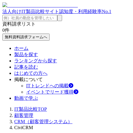
法人向けIT製品比較サイト
認知度・利用経験率No.1
資料請求リスト
0
件
無料資料請求フォームへ
ホーム
製品を探す
ランキングから探す
記事を読む
はじめての方へ
掲載について
ITトレンドへの掲載
イベントでリード獲得
動画で学ぶ
IT製品比較TOP
顧客管理
CRM（顧客管理システム）
CiviCRM