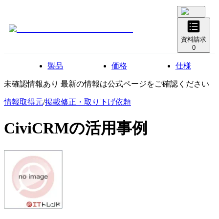
資料請求
0
製品
価格
仕様
未確認情報あり 最新の情報は公式ページをご確認ください
情報取得元
/
掲載修正・取り下げ依頼
CiviCRM
の活用事例