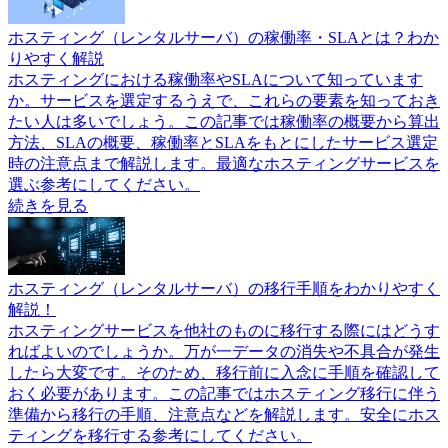
ホスティング（レンタルサーバ）の稼働率・SLAとは？わか
りやすく解説
ホスティングにおける稼働率やSLAについて知っています
か。サービスを選定するうえで、これらの要素を知っておき
たい人は多いでしょう。この記事では稼働率の概要から算出
方法、SLAの概要、稼働率とSLAをもとにしたサービス選定
時の注意点まで解説します。最適なホスティングサービスを
選ぶ参考にしてください。
続きを見る
ホスティング（レンタルサーバ）の移行手順をわかりやすく
解説！
ホスティングサービスを他社のものに移行する際にはどうす
ればよいのでしょうか。万が一データの消失や不具合が発生
したら大変です。そのため、移行前に入念に手順を確認して
おく必要があります。この記事ではホスティング移行に伴う
準備から移行の手順、注意点などを解説します。安全にホス
ティングを移行する参考にしてください。