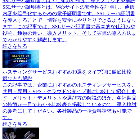
SSLサーバ証明書とは？仕組みや種類、導入メリットを解説
SSLサーバ証明書とは、Webサイトの安全性を証明し、通信
内容を暗号化するための電子証明書です。SSLサーバ証明書
を導入することで、情報を安全にやりとりできるようになり
ます。この記事では、SSLサーバ証明書の基本的な仕組みや
役割、種類の違い、導入メリット、そして実際の導入方法ま
でわかりやすく解説します。
続きを見る
ホスティングサービスおすすめ19選をタイプ別に徹底比較！
選び方も解説
この記事では、企業におすすめのホスティングサービスを、
共用・専用・VPS・クラウドのタイプ別に比較して紹介しま
す。メリット・デメリットや選び方の解説のほか、各社製品
の特徴が一目でわかる比較表も掲載しているので、導入検討
の参考にしてください。各社製品の一括資料請求も可能で
す。
続きを見る