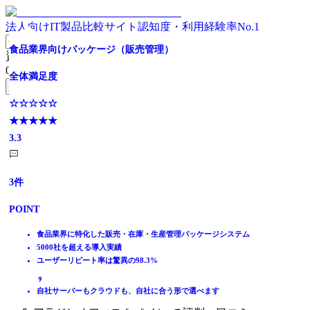
法人向けIT製品比較サイト
認知度・利用経験率No.1
【導入実績5000社超！】販売管理パッケージソフト
経営の見える化とリアルタイムな経営判断を支援
【多通貨対応】
【導入1,000社超】 中小企業の現場を支える販売・在庫管
クラウド型販売管理ソフト新規導入者数No.1
ねじ業向けパッケージ（販売管理）
貴社のビジネスを変革！信頼と実績の「販売指南」
食品業界向けパッケージ（販売管理）
資料請求リスト
理システム
0
件
全体満足度
全体満足度
全体満足度
全体満足度
全体満足度
全体満足度
全体満足度
無料資料請求フォームへ
全体満足度
☆☆☆☆☆
☆☆☆☆☆
☆☆☆☆☆
☆☆☆☆☆
☆☆☆☆☆
☆☆☆☆☆
☆☆☆☆☆
ホーム
★★★★★
★★★★★
★★★★★
☆☆☆☆☆
★★★★★
★★★★★
★★★★★
★★★★★
製品を探す
3.9
3.8
3.4
★★★★★
4.0
4.3
4.0
3.3
ランキングから探す
3.7
記事を読む
はじめての方へ
43
35
9
7
3
3
3
件
件
件
件
件
件
件
掲載について
ITトレンドへの掲載
12
件
POINT
POINT
POINT
POINT
POINT
POINT
POINT
イベントでリード獲得
POINT
動画で学ぶ
お客さまの声を反映した完成度の高いパッケージ
必要な情報を必要なタイミングで活用できる各種機能
中堅・中小企業商社向け
転記作業いらずで、カンタンに一気通貫した案件管理
ねじ業界に特化した販売・在庫・生産管理パッケージシステム
売買も在庫管理も一つで完結。一元管理でビジネスをスムーズに
食品業界に特化した販売・在庫・生産管理パッケージシステム
導入実績5000社以上！
重複入力削減や外出先からのデータ活用等、あらゆる効率化を支
海外と取引のある企業、外資系企業、海外進出企業に最適
案件管理をカンタン可視化で次のステップへ
5000社を超える導入実績
改正電子帳簿保存法＆インボイス制度対応で安心経営を実現！
5000社を超える導入実績
見積から請求まで、販売・在庫の流れを１つに集約します
IT製品比較TOP
販売・在庫管理だけでなく、豊富なオプション機能をご用意
援
競争優位をもたらす本物のERP
freee販売×他プロダクト連携でさらなる効率化
ユーザーリピート率は驚異の98.3%
さまざまな視点でデータを分析し、経営判断をサポート！
ユーザーリピート率は驚異の98.3%
今のやり方はそのまま、現場に合わせて柔軟にカスタマイズしま
販売
柔軟なパッケージ機能で、個別カスタマイズを軽減
す
販売管理システム
自社サーバーもクラウドも、自社に合う形で選べます
アラジンオフィス for fashion