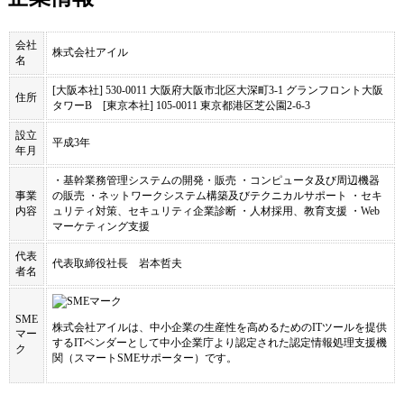
会社
株式会社アイル
名
[大阪本社] 530-0011 大阪府大阪市北区大深町3-1 グランフロント大阪
住所
タワーB [東京本社] 105-0011 東京都港区芝公園2-6-3
設立
平成3年
年月
・基幹業務管理システムの開発・販売 ・コンピュータ及び周辺機器
事業
の販売 ・ネットワークシステム構築及びテクニカルサポート ・セキ
内容
ュリティ対策、セキュリティ企業診断 ・人材採用、教育支援 ・Web
マーケティング支援
代表
代表取締役社長 岩本哲夫
者名
SME
株式会社アイル
は、中小企業の生産性を高めるためのITツールを提供
マー
するITベンダーとして中小企業庁より認定された認定情報処理支援機
ク
関（スマートSMEサポーター）です。