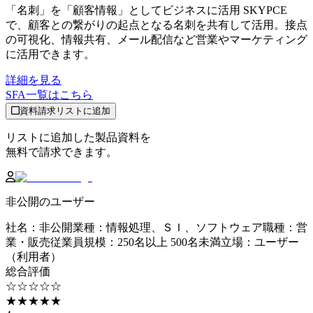
「名刺」を「顧客情報」としてビジネスに活用 SKYPCE
で、顧客との繋がりの起点となる名刺を共有して活用。接点
の可視化、情報共有、メール配信など営業やマーケティング
に活用できます。
詳細を見る
SFA
一覧はこちら
資料請求リストに追加
リストに追加した製品資料を
無料で請求できます。
非公開のユーザー
社名
：
非公開
業種
：
情報処理、ＳＩ、ソフトウェア
職種
：
営
業・販売
従業員規模
：
250名以上 500名未満
立場
：
ユーザー
（利用者）
総合評価
☆☆☆☆☆
★★★★★