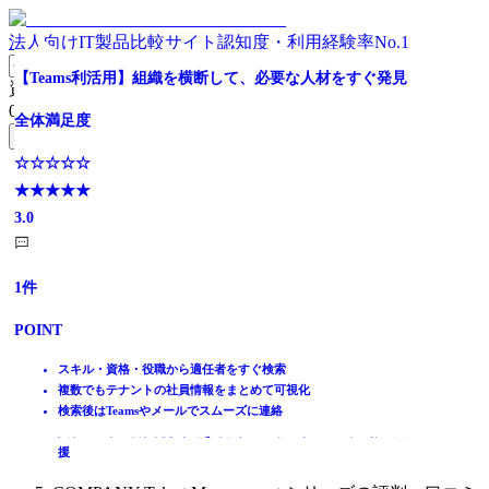
法人向けIT製品比較サイト
認知度・利用経験率No.1
データにもとづく戦略人事の推進で従業員のポテンシャル
【シェアNo.1】のタレントマネジメントシステムなら
大手・中堅企業売上シェアNo.1｜科学的人事戦略を実現
人材データを活かし、評価と配置を最適化する
【導入社数4,000社以上】現場社員もカンタン・シンプル
【サポート充実】ビズリーチの人財活用システム
人事業務の効率化とタレントマネジメントを実現！
【Teams利活用】組織を横断して、必要な人材をすぐ発見
資料請求リスト
を最大化
に使える！
0
件
全体満足度
全体満足度
全体満足度
全体満足度
全体満足度
全体満足度
無料資料請求フォームへ
全体満足度
全体満足度
☆☆☆☆☆
☆☆☆☆☆
☆☆☆☆☆
☆☆☆☆☆
☆☆☆☆☆
☆☆☆☆☆
ホーム
☆☆☆☆☆
★★★★★
★★★★★
★★★★★
☆☆☆☆☆
★★★★★
★★★★★
★★★★★
製品を探す
★★★★★
3.8
3.7
4.2
★★★★★
3.8
3.7
3.0
ランキングから探す
4.3
3.9
記事を読む
はじめての方へ
1644
523
247
48
32
1
件
件
件
件
件
件
掲載について
ITトレンドへの掲載
1694
137
件
件
POINT
POINT
POINT
POINT
POINT
POINT
イベントでリード獲得
POINT
POINT
動画で学ぶ
タレントマネジメントシステム「シェアNo.1」
従業員一人ひとりの人材データに基づいた人材管理・活用が可能
従業員の深層心理を可視化し、離職の兆候を早期に把握
シリーズ累計100,000社導入！
従業員情報を網羅的に管理し、一人ひとりのスキルや能力を可視
スキル・資格・役職から適任者をすぐ検索
人事・労務業務の効率化から戦略人事の実現まで
人事と従業員にとって使いやすいデザインと操作性
サーベイ結果と評価データを結び付け、納得感の高い評価を実現
社員情報の管理、評価、サーベイの情報をまるっと管理！
化
複数でもテナントの社員情報をまとめて可視化
自然に蓄積したデータを戦略人事に活用し組織改善をサポート
スキルや特徴を可視化・分析、データに基づく抜擢・配置を実現
IT製品比較TOP
直感的に使えるUIで人事から現場まで定着
人事評価や研修管理をはじめ、幅広い領域の「人事DX」を実現
部門ごとのエンゲージメントを可視化し、組織課題を的確に把握
初めてでも安心！専任サポートと上限なしでMTG可能
蓄積された情報を活用し、従業員と組織のパフォーマンスを向上
検索後はTeamsやメールでスムーズに連絡
人事評価や配置シミュレーションなど、豊富な機能群
評価シートの作成から集計まで煩雑な業務をワンストップで効率
人事・労務
人事コンサル会社だからできる、タレントマネジメントの推進支
直感的なUIで、従業員の入力負担を軽減し、高い回収率を実現
化
タレントマネジメントシステム
援
「使いこなせない…」の心配はご無用！充実したサポート体制
COMPANY Talent Management シリーズ