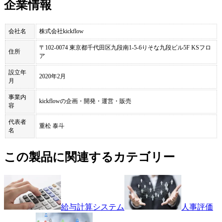
企業情報
会社名
株式会社kickflow
〒102-0074 東京都千代田区九段南1-5-6りそな九段ビル5F KSフロ
住所
ア
設立年
2020年2月
月
事業内
kickflowの企画・開発・運営・販売
容
代表者
重松 泰斗
名
この製品に関連するカテゴリー
給与計算システム
人事評価