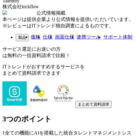
Talentify
株式会社kickflow
公式情報掲載
本ページは提供企業より公式情報を提供いただいています。
※レビューはITトレンド独自調査によるものです。
価格
仕様
画面仕様
連携ツール
サポート体制
製品
サービス選定にお迷いの方
は無料の一括資料請求で比較！
ITトレンドがおすすめするサービスを
まとめて資料請求できます
まとめて資料請求
3つのポイント
1
全ての機能にAIを搭載した統合タレントマネジメントシス