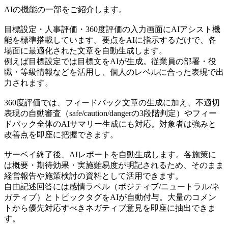
AIの機能の一部をご紹介します。
目標設定・人事評価・360度評価の入力画面にAIアシスト機
能を標準搭載しています。要点をAIに指示するだけで、各
場面に最適化された文章を自動生成します。
例えば目標設定では目標文をAIが生成。従業員の部署・役
職・等級情報などを活用し、個人のレベルに合った表現で出
力されます。
360度評価では、フィードバック文章の生成に加え、不適切
表現の自動審査（safe/caution/dangerの3段階判定）やフィー
ドバック全体のAIサマリー生成にも対応。対象者は強みと
改善点を即座に把握できます。
サーベイ終了後、AIレポートを自動生成します。各施策に
は概要・期待効果・実施難易度が明記されるため、そのまま
経営報告や施策検討の資料として活用できます。
自由記述回答には感情ラベル（ポジティブ/ニュートラル/ネ
ガティブ）とトピックタグをAIが自動付与。大量のコメン
トから優先対応すべきネガティブ意見を即座に抽出できま
す。