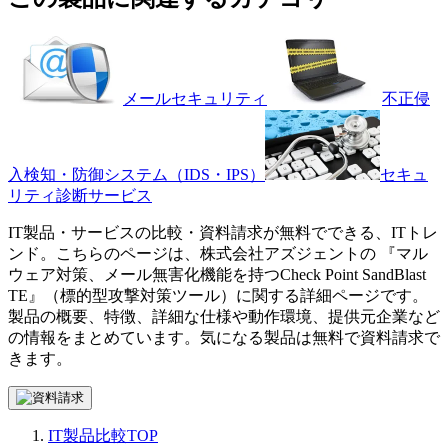
メールセキュリティ
不正侵
入検知・防御システム（IDS・IPS）
セキュ
リティ診断サービス
IT製品・サービスの比較・資料請求が無料でできる、ITトレ
ンド。こちらのページは、
株式会社アズジェント
の 『
マル
ウェア対策、メール無害化機能を持つ
Check Point SandBlast
TE
』（
標的型攻撃対策ツール
）に関する詳細ページです。
製品の概要、特徴、詳細な仕様や動作環境、提供元企業など
の情報をまとめています。気になる製品は無料で資料請求で
きます。
IT製品比較TOP