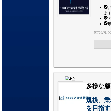
ま
株式会社つ
多様な顧
規模、業
を目指す