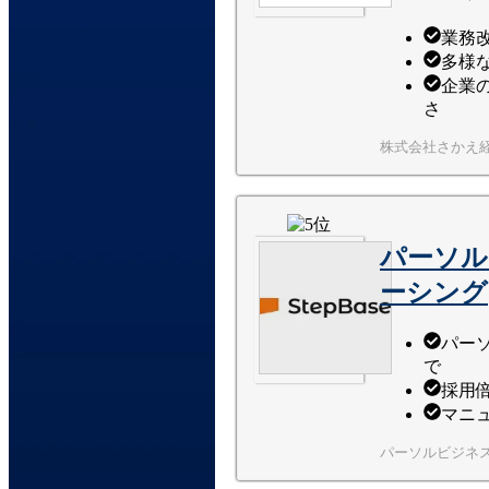
業務
多様
企業
さ
株式会社さかえ
パーソル
ーシング
パー
で
採用
マニ
パーソルビジネ