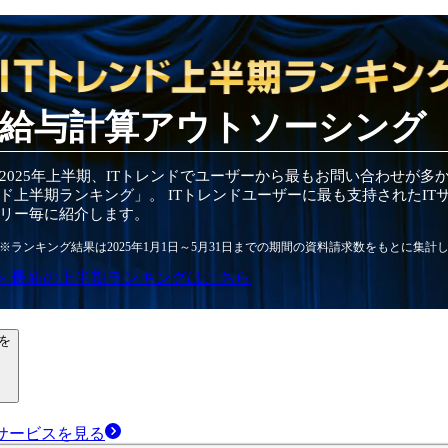
給与計算アウトソーシング
2025
年
上半期
、ITトレンドでユーザーから最もお問い合わせが多
ド
上半期
ランキング」。 ITトレンドユーザーに最も支持されたIT
リー毎に紹介します。
※ランキング結果は
2025
年1月1日～
5月31日
までの期間の資料請求数をもとに集計
» 最新の
上半期
ランキングはこちら
を
サービス
を見る