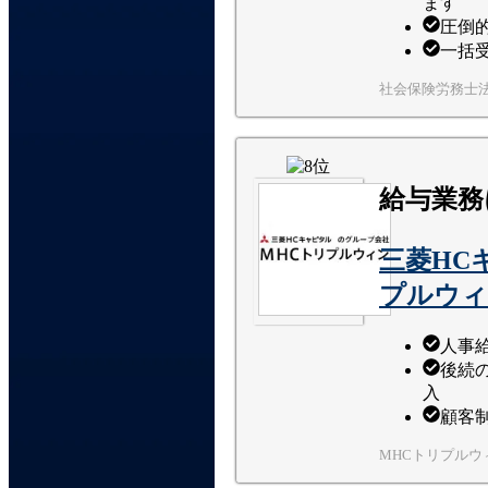
ます
圧倒
一括
社会保険労務士
給与業務
三菱HC
プルウィ
人事給
後続
入
顧客
MHCトリプルウ