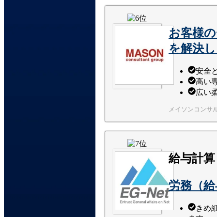
お客様の
を解決し
安全
高い
広い
メイソンコンサ
給与計算
労務（給
きめ