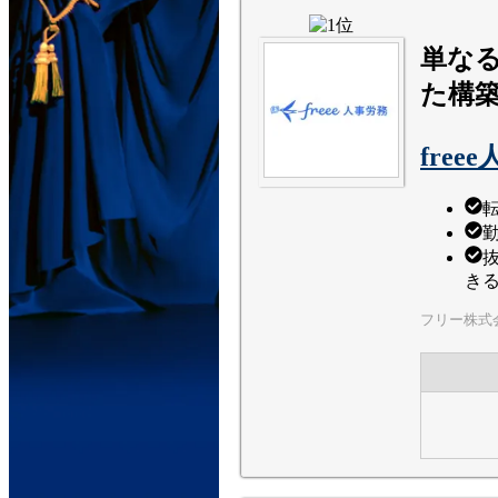
単な
た構
fre
き
フリー株式