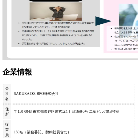
企業情報
会
社
SAKURA DX BPO株式会社
名
住
〒150-0043 東京都渋谷区道玄坂1丁目16番6号 二葉ビル7階B号室
所
従
業
150名（業務委託、契約社員含む）
員