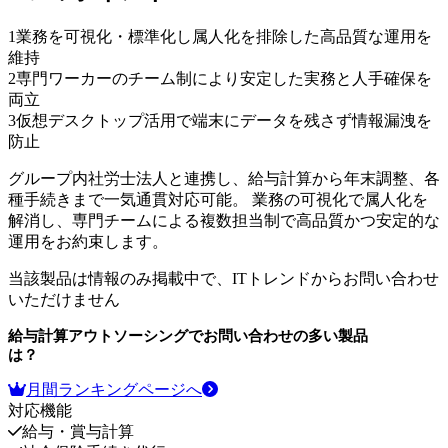
1
業務を可視化・標準化し属人化を排除した高品質な運用を
維持
2
専門ワーカーのチーム制により安定した実務と人手確保を
両立
3
仮想デスクトップ活用で端末にデータを残さず情報漏洩を
防止
グループ内社労士法人と連携し、給与計算から年末調整、各
種手続きまで一気通貫対応可能。 業務の可視化で属人化を
解消し、専門チームによる複数担当制で高品質かつ安定的な
運用をお約束します。
当該製品は情報のみ掲載中で、ITトレンドからお問い合わせ
いただけません
給与計算アウトソーシング
でお問い合わせの多い製品
は？
月間ランキングページへ
対応機能
給与・賞与計算