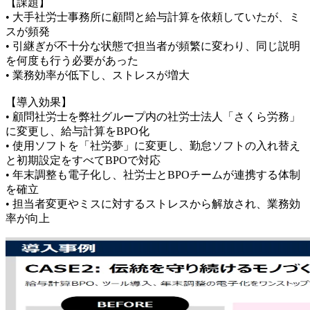
【課題】
• 大手社労士事務所に顧問と給与計算を依頼していたが、ミ
スが頻発
• 引継ぎが不十分な状態で担当者が頻繁に変わり、同じ説明
を何度も行う必要があった
• 業務効率が低下し、ストレスが増大
【導入効果】
• 顧問社労士を弊社グループ内の社労士法人「さくら労務」
に変更し、給与計算をBPO化
• 使用ソフトを「社労夢」に変更し、勤怠ソフトの入れ替え
と初期設定をすべてBPOで対応
• 年末調整も電子化し、社労士とBPOチームが連携する体制
を確立
• 担当者変更やミスに対するストレスから解放され、業務効
率が向上