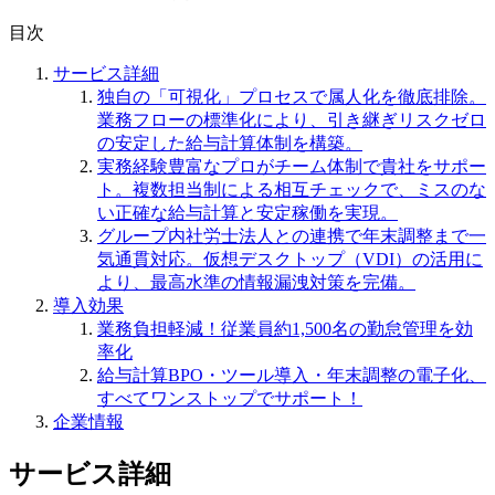
目次
サービス詳細
独自の「可視化」プロセスで属人化を徹底排除。
業務フローの標準化により、引き継ぎリスクゼロ
の安定した給与計算体制を構築。
実務経験豊富なプロがチーム体制で貴社をサポー
ト。複数担当制による相互チェックで、ミスのな
い正確な給与計算と安定稼働を実現。
グループ内社労士法人との連携で年末調整まで一
気通貫対応。仮想デスクトップ（VDI）の活用に
より、最高水準の情報漏洩対策を完備。
導入効果
業務負担軽減！従業員約1,500名の勤怠管理を効
率化
給与計算BPO・ツール導入・年末調整の電子化、
すべてワンストップでサポート！
企業情報
サービス詳細