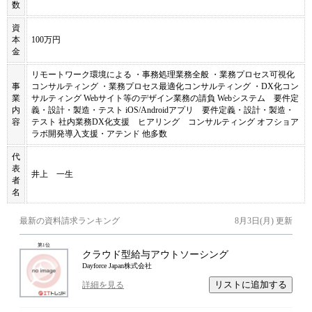
数
資
本
100万円
金
リモートワーク環境による ・事務処理業務全般 ・業務プロセス可視化
事
コンサルティング ・業務プロセス最適化コンサルティング ・DX化コン
業
サルティング Webサイト等のデザイン業務の請負 Webシステム 要件定
内
義・設計・製造・テスト iOS/Androidアプリ 要件定義・設計・製造・
容
テスト 社内業務DX化支援 ヒアリング コンサルティング オフショア
ラボ開発導入支援・アテンド 他多数
代
表
井上 一生
者
名
最新の資料請求ランキング
8月3日(月)
更新
第
1
位
クラウド型給与アウトソーシング
Dayforce Japan株式会社
リストに追加する
詳細を見る