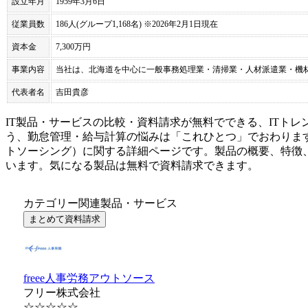
設立年月
1959年3月6日
従業員数
186人(グループ1,168名) ※2026年2月1日現在
資本金
7,300万円
事業内容
当社は、北海道を中心に一般事務処理業・清掃業・人材派遣業・機
代表者名
吉田貴彦
IT製品・サービスの比較・資料請求が無料でできる、ITトレ
う、勤怠管理・給与計算の悩みは「これひとつ」でおわりま
トソーシング
）に関する詳細ページです。製品の概要、特徴
います。気になる製品は無料で資料請求できます。
カテゴリー関連製品・サービス
まとめて資料請求
freee人事労務アウトソース
フリー株式会社
☆☆☆☆☆