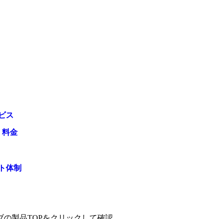
ビス
・料金
ト体制
ブの製品TOPをクリックして確認、