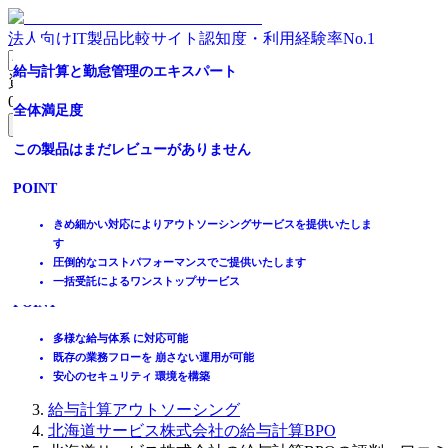
法人向けIT製品比較サイト
認知度・利用経験率No.1
単なるBPOではなく、企業の将来を見据えた構築へ
全体満足度
全体満足度
給与計算をまるごとアウトソーシング
全体満足度
委託をご検討の方必見！
全体満足度
給与計算と勤怠管理のエキスパート
資料請求リスト
0
件
全体満足度
☆☆☆☆☆
☆☆☆☆☆
全体満足度
☆☆☆☆☆
全体満足度
この製品はまだレビューがありません
全体満足度
無料資料請求フォームへ
★★★★★
★★★★★
★★★★★
☆☆☆☆☆
☆☆☆☆☆
☆☆☆☆☆
POINT
この製品はまだレビューがありません
4.1
3.6
5.0
ホーム
★★★★★
★★★★★
★★★★★
製品を探す
複数の業務を組み合わせて依頼でき、月額3.8万円から利用可能
POINT
4.6
4.0
5.0
ランキングから探す
マニュアルや育成は不要で、必要な分だけのスピード導入
7
5
1
件
件
件
記事を読む
プロのアシスタントによるチームで高品質なサポートを提供
きめ細かい対応によりアウトソーシングサービスを提供いたしま
す
はじめての方へ
7
POINT
POINT
2
POINT
1
件
件
件
圧倒的なコストパフォーマンスでご提供いたします
掲載について
一括受託によるワンストップサービス
ITトレンドへの掲載
お客様のニーズに合わせた２つのプランをワンストップでご提供
導入企業260社・112万人（2024年3月末現在）の豊富な実績
クラウド型のアウトソーシングで事務負担が大幅に軽減されま
POINT
POINT
POINT
イベントでリード獲得
給与・社保業務を連携
幅広く対応。お客様の業務負荷を大幅に軽減することが可能です
す。
動画で学ぶ
給与計算実務の有資格者によるスタッフが高品質で柔軟な対応
お客様の業務改善（BPR）を実現
【正確さ・便利さ・スピード】を追求し、信頼を得ております。
転記作業ゼロ！全ての業務を一気通貫で管理できる
クラウドシステム活用による運用の透明性
多様な給与体系 に対応可能
様々な給与計算の仕様をカスタマイズし、作業効率を高めます。
勤怠から給与明細まで、すべてをペーパーレス化
シリーズ連携によるバックオフィス全体の効率化
既存の業務フローを 崩さない運用が可能
IT製品比較TOP
抜け漏れをゼロ！アラート機能でやるべきことを可視化できる
システム×専門スタッフによる高いコストパフォーマンス
安心のセキュリティ 環境を構築
アウトソーシング
給与計算アウトソーシング
北海道サービス株式会社の給与計算BPO