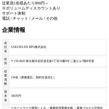
従業員1名様あたり800円～
※ボリュームディスカウントあり
サポート体制
電話 / チャット / メール / その他
企業情報
会
社
SAKURA DX BPO株式会社
名
住
〒150-0043 東京都渋谷区道玄坂1丁目16番6号 二葉ビル7階B号室
所
従
業
150名（業務委託、契約社員含む）
員
数
資
本
100万円
金
リモートワーク環境による ・事務処理業務全般 ・業務プロセス可視化