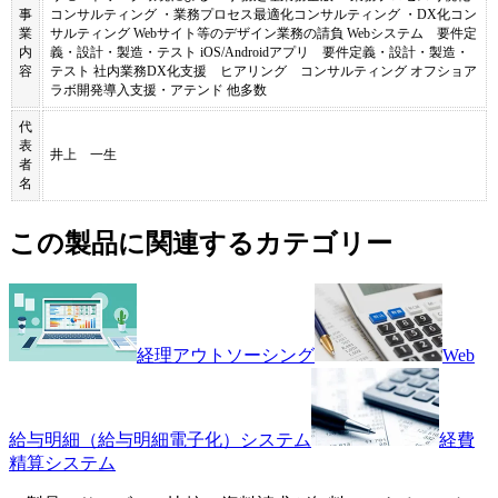
事
コンサルティング ・業務プロセス最適化コンサルティング ・DX化コン
業
サルティング Webサイト等のデザイン業務の請負 Webシステム 要件定
内
義・設計・製造・テスト iOS/Androidアプリ 要件定義・設計・製造・
容
テスト 社内業務DX化支援 ヒアリング コンサルティング オフショア
ラボ開発導入支援・アテンド 他多数
代
表
井上 一生
者
名
この製品に関連するカテゴリー
経理アウトソーシング
Web
給与明細（給与明細電子化）システム
経費
精算システム