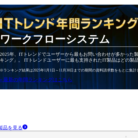
ワークフローシステム
2025
年
、ITトレンドでユーザーから最もお問い合わせが多かった
キング」。 ITトレンドユーザーに最も支持されたIT
製品
はどの
製
※ランキング結果は
2025
年1月1日～
11月30日
までの期間の資料請求数をもとに集計
» 最新の
年間
ランキングはこちら
製品
を見る