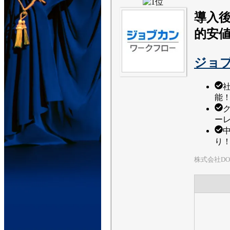
導入
的安
ジョ
能
ー
り
株式会社DO