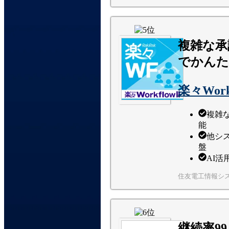
複雑な承
でかんた
楽々Workf
複雑
能
他シ
盤
AI
住友電工情報シ
継続率9