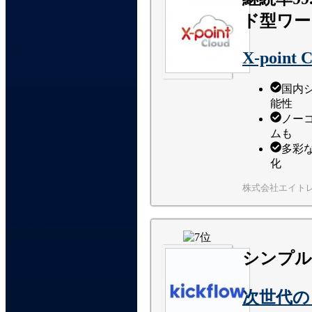
ド型ワー
X-point 
国内
能性
ノー
ムも
多彩
化
株式会社エイト
シンプル
次世代のワ