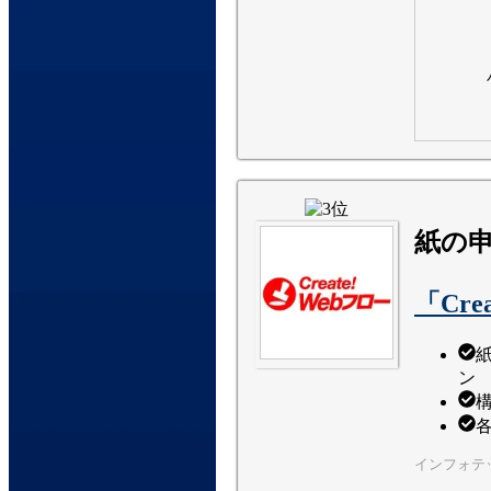
紙の
「Cre
ン
インフォテ