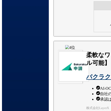
柔軟なワ
ル可能】
バクラク
AI-
自社
承認
株式会社LayerX