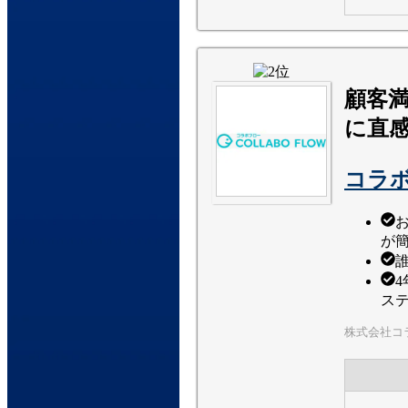
顧客満
に直
コラ
が
4
ス
株式会社コ