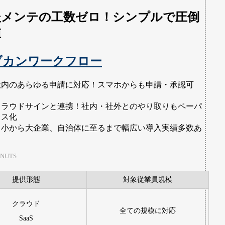
後メンテの工数ゼロ！シンプルで圧倒
値
ブカンワークフロー
社内のあらゆる申請に対応！スマホからも申請・承認可
！
クラウドサインと連携！社内・社外とのやり取りもペーパ
レス化
中小から大企業、自治体に至るまで幅広い導入実績多数あ
！
NUTS
提供形態
対象従業員規模
クラウド
全ての規模に対応
SaaS