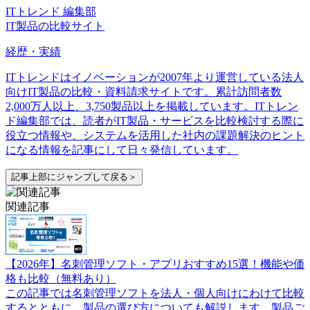
ITトレンド 編集部
IT製品の比較サイト
経歴・実績
ITトレンドはイノベーションが2007年より運営している法人
向けIT製品の比較・資料請求サイトです。累計訪問者数
2,000万人以上、3,750製品以上を掲載しています。ITトレン
ド編集部では、読者がIT製品・サービスを比較検討する際に
役立つ情報や、システムを活用した社内の課題解決のヒント
になる情報を記事にして日々発信しています。
記事上部にジャンプして戻る＞
関連記事
【2026年】名刺管理ソフト・アプリおすすめ15選！機能や価
格も比較（無料あり）
この記事では名刺管理ソフトを法人・個人向けにわけて比較
するとともに、製品の選び方についても解説します。製品ご