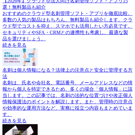
【2026年】クラウド型法人向け名刺管理ソフト・アプリ15
選！無料製品も紹介
おすすめのクラウド型名刺管理ソフト・アプリを徹底比較。
多数の人気の製品はもちろん、無料製品も紹介します。クラ
ウド型でコストを抑え、スマホでも活用したい方必見です。
セキュリティやSFA・CRMとの連携性も考慮し、最適な製
品を選びましょう。
続きを見る
名刺は個人情報になる？法律上の注意点と安全に管理する方
法
名刺は、氏名や会社名、電話番号、メールアドレスなどの情
報から個人を特定できるため、多くの場合「個人情報」に該
当します。この記事では、名刺の法的な位置づけや改正個人
情報保護法のポイントを解説します。また、管理時の注意点
や効率的な運用方法など、実務に役立つ内容もまとめていま
す。
続きを見る