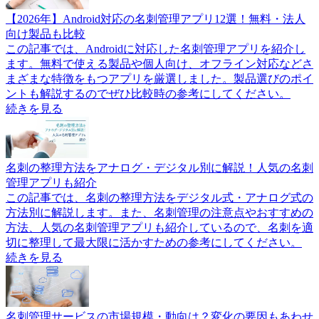
【2026年】Android対応の名刺管理アプリ12選！無料・法人
向け製品も比較
この記事では、Androidに対応した名刺管理アプリを紹介し
ます。無料で使える製品や個人向け、オフライン対応などさ
まざまな特徴をもつアプリを厳選しました。製品選びのポイ
ントも解説するのでぜひ比較時の参考にしてください。
続きを見る
名刺の整理方法をアナログ・デジタル別に解説！人気の名刺
管理アプリも紹介
この記事では、名刺の整理方法をデジタル式・アナログ式の
方法別に解説します。また、名刺管理の注意点やおすすめの
方法、人気の名刺管理アプリも紹介しているので、名刺を適
切に整理して最大限に活かすための参考にしてください。
続きを見る
名刺管理サービスの市場規模・動向は？変化の要因もあわせ