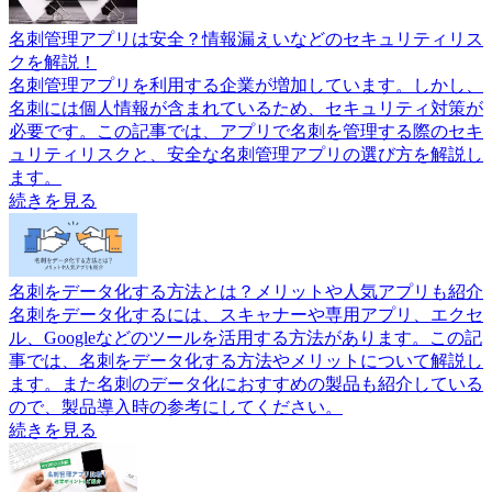
名刺管理アプリは安全？情報漏えいなどのセキュリティリス
クを解説！
名刺管理アプリを利用する企業が増加しています。しかし、
名刺には個人情報が含まれているため、セキュリティ対策が
必要です。この記事では、アプリで名刺を管理する際のセキ
ュリティリスクと、安全な名刺管理アプリの選び方を解説し
ます。
続きを見る
名刺をデータ化する方法とは？メリットや人気アプリも紹介
名刺をデータ化するには、スキャナーや専用アプリ、エクセ
ル、Googleなどのツールを活用する方法があります。この記
事では、名刺をデータ化する方法やメリットについて解説し
ます。また名刺のデータ化におすすめの製品も紹介している
ので、製品導入時の参考にしてください。
続きを見る