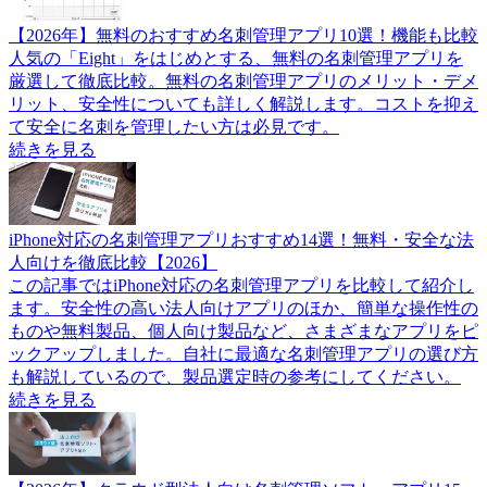
【2026年】無料のおすすめ名刺管理アプリ10選！機能も比較
人気の「Eight」をはじめとする、無料の名刺管理アプリを
厳選して徹底比較。無料の名刺管理アプリのメリット・デメ
リット、安全性についても詳しく解説します。コストを抑え
て安全に名刺を管理したい方は必見です。
続きを見る
iPhone対応の名刺管理アプリおすすめ14選！無料・安全な法
人向けを徹底比較【2026】
この記事ではiPhone対応の名刺管理アプリを比較して紹介し
ます。安全性の高い法人向けアプリのほか、簡単な操作性の
ものや無料製品、個人向け製品など、さまざまなアプリをピ
ックアップしました。自社に最適な名刺管理アプリの選び方
も解説しているので、製品選定時の参考にしてください。
続きを見る