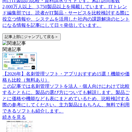
向けIT製品の比較・資料請求サイトです。累計訪問者数
2,000万人以上、3,750製品以上を掲載しています。ITトレン
ド編集部では、読者がIT製品・サービスを比較検討する際に
役立つ情報や、システムを活用した社内の課題解決のヒント
になる情報を記事にして日々発信しています。
記事上部にジャンプして戻る＞
関連記事
【2026年】名刺管理ソフト・アプリおすすめ15選！機能や価
格も比較（無料あり）
この記事では名刺管理ソフトを法人・個人向けにわけて比較
するとともに、製品の選び方についても解説します。製品ご
とに価格や機能なども表にまとめているため、比較検討する
際の参考にしてください。主力製品はもちろん、無料で利用
できるソフトも紹介します。
続きを見る