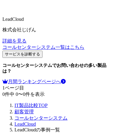
LeadCloud
株式会社じげん
詳細を見る
コールセンターシステム
一覧はこちら
サービスを診断する
コールセンターシステム
でお問い合わせの多い製品
は？
月間ランキングページへ
1
ページ目
0
件中
0
〜
0
件を表示
IT製品比較TOP
顧客管理
コールセンターシステム
LeadCloud
LeadCloudの事例一覧