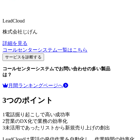
LeadCloud
株式会社じげん
詳細を見る
コールセンターシステム
一覧はこちら
サービスを診断する
コールセンターシステム
でお問い合わせの多い製品
は？
月間ランキングページへ
3つのポイント
1
電話掘り起こしで高い成功率
2
営業のDX化で業務の効率化
3
未活用であったリストから新規売り上げの創出
LeadCloudは電話の発信作業を自動化し、作業時間の効率化