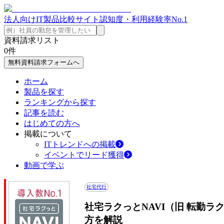
法人向けIT製品比較サイト
認知度・利用経験率No.1
資料請求リスト
0
件
無料資料請求フォームへ
ホーム
製品を探す
ランキングから探す
記事を読む
はじめての方へ
掲載について
ITトレンドへの掲載
イベントでリード獲得
動画で学ぶ
社宅代行
社宅ラクっとNAVI（旧 転勤ラ
方を解説