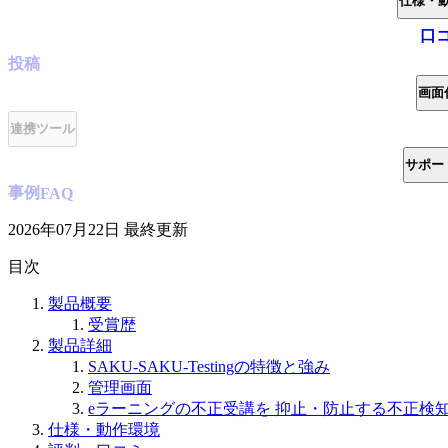
仕様・
口
投稿
画面
連携ツール
サポー
事例
FAQ
2026年07月22日
最終更新
目次
製品概要
受賞歴
製品詳細
SAKU-SAKU-Testingの特徴と強み
管理画面
eラーニングの不正受講を 抑止・防止する不正検知シ
仕様・動作環境