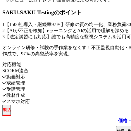
SAKU-SAKU Testing
のポイント
1
【1500社導入・継続率97％】研修の質の均一化、業務負荷8
2
【AIが不正を検知】eラーニングとAIの活用で理解を深める
3
【法定講習にも対応】誰でも高精度な監視システムを活用可
オンライン研修・試験の手作業をなくす！不正監視自動化・
作成で、97％の高継続率を実現。
対応機能
SCORM適合
動画対応
成績管理
受講管理
教材作成
スマホ対応
製品
価格