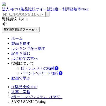
法人向けIT製品比較サイト
認知度・利用経験率No.1
資料請求リスト
0
件
無料資料請求フォームへ
ホーム
製品を探す
ランキングから探す
記事を読む
はじめての方へ
掲載について
ITトレンドへの掲載
イベントでリード獲得
動画で学ぶ
IT製品比較TOP
人事・労務
eラーニングシステム（LMS）
SAKU-SAKU Testing