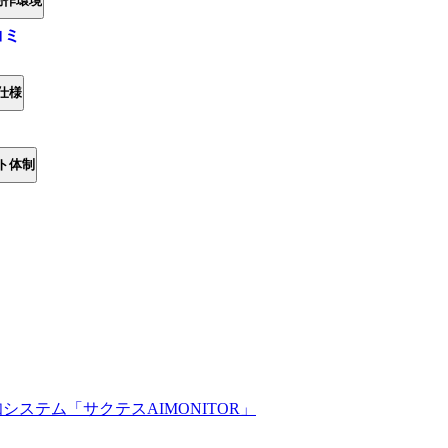
動作環境
コミ
仕様
ト体制
ステム「サクテスAIMONITOR」