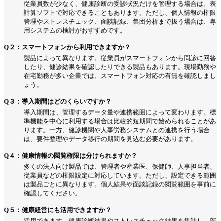
従業員数が少なく、健康診断の受診状況だけを管理する場合は、表
計算ソフトで対応できることもあります。ただし、個人情報の権限
管理やストレスチェック、面談記録、集団分析まで扱う場合は、専
用システムの検討がおすすめです。
Q２：スマートフォンから利用できますか？
製品によって異なります。従業員がスマートフォンから問診に回答
したり、健診結果を確認したりできる製品もあります。現場勤務や
在宅勤務が多い企業では、スマートフォン対応の有無を確認しまし
ょう。
Q３：導入期間はどのくらいですか？
導入期間は、管理するデータ量や連携範囲によって変わります。標
準機能を中心に利用する場合は比較的短期間で始められることがあ
ります。一方、健診機関や人事労務システムとの連携を行う場合
は、要件整理やデータ移行の期間を見込む必要があります。
Q４：健康情報の閲覧権限は分けられますか？
多くの法人向け製品では、管理者や産業医、保健師、人事担当者、
従業員などの権限設定に対応しています。ただし、設定できる範囲
は製品ごとに異なります。個人結果や面談記録の閲覧範囲を事前に
確認してください。
Q５：健康経営にも活用できますか？
活用できます。健康診断結果やストレスチェック結果を集計し、部