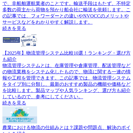
で、非船舶運航業者のことです。輸送手段はもたず、不特定
多数の荷主から荷物を預かり船会社に輸送を依頼します。こ
の記事では、フォワーダーとの違いやNVOCCのメリットや
サービスなどをわかりやすく解説します。
続きを見る
【2025年】物流管理システム比較10選！ランキング・選び方
も紹介
物流管理システムとは、在庫管理や倉庫管理、配送管理など
の物流業務をシステム化したもので、物流に関する一連の情
報や工程を管理できます。この記事では、物流管理システム
をタイプ別に分類し、最新のおすすめ製品の機能や価格など
を比較します。製品マップや人気ランキング、選び方も紹介
しているので、参考にしてください。
続きを見る
農業における物流の仕組みとは？課題や問題点、解決のポイ