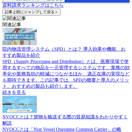
資料請求ランキングはこちら
記事上部にジャンプして戻る＞
関連記事
院内物流管理システム（SPD）とは？ 導入効果や機能、お
すすめ製品を紹介
SPD（Supply Processing and Distribution）とは、医療現場で使
用するすべての物品を一元管理するシステムです。業務の効
率化や業務負担の軽減につながるほか、適正在庫の実現など
も期待できます。この記事では、SPDの概要と導入のメリッ
ト、おすすめの製品も紹介します。
続きを見る
NVOCCとは？貨物を輸送する際の貿易知識をわかりやすく
解説
NVOCCとは「Non Vessel Operating Common Carrier」の略