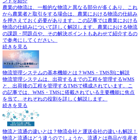
ントを紹介
農業の物流は、一般的な物流と異なる部分が多くあり、これ
から農業者と取引をする場合は、農業における物流の仕組み
を押さえておく必要があります。この記事では農業における
物流の仕組みについて詳しく解説します。農業における物流
の課題・問題点や、その解決ポイントもあわせて紹介するの
で参考にしてください。
続きを見る
物流管理システムの基本機能とは？WMS・TMS別に解説
物流管理システムは、出荷するまでの工程を管理するWMS
と、出荷後の工程を管理するTMSで構成されています。こ
の記事では、WMS・TMSに搭載されている主要機能に焦点
を当て、それぞれの役割を詳しく解説します。
続きを見る
物流と流通の違いとは？物流会社と運送会社の違いも解説！
物流と流通はどう違うのでしょうか。流通とは商品が生産者