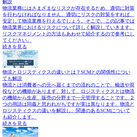
解説
物流業務にはさまざまなリスクが存在するため、適切に対策
を行わなければなりません。適切にリスクの対策をすれば、
安定して物流業務を行えるでしょう。そこで、この記事では
物流業界におけるリスクについて詳しく解説していきます。
リスクマネジメントの方法もあわせて紹介するので参考にし
てください。
続きを見る
物流とロジスティクスの違いとは？SCMとの関係性につい
ても解説
物流とは消費者への元へ届くまでの流れのことで、輸送や荷
役などの機能があります。対して、ロジスティクスとは物流
の機能から生産、販売の分野まで一元管理することです。２
つの用語は同義と思われがちですが実は異なります。物流と
ロジスティクスの違いを解説し、関連のあるSCMについて
も紹介します。
続きを見る