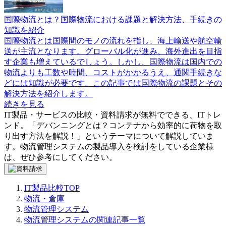
国際物流とは？国際物流における課題と解決方法、手続きの
知識を紹介
国際物流とは国際間のモノの流れを指し、海上輸送や航空輸
送が主流となります。グローバル化が進み、海外進出を目指
す企業も増えているでしょう。しかし、国際物流は国内での
物流よりも工数や時間、コストがかかるうえ、通関手続きな
どには知識が必要です。この記事では国際物流の課題とその
解決方法を紹介します。
続きを見る
IT製品・サービスの比較・資料請求が無料でできる、ITトレ
ンド。「
デバンニングとは？コンテナから効率的に荷物を取
り出す方法を解説！
」というテーマについて解説していま
す。
物流管理システム
の製品導入を検討をしている企業様
は、ぜひ参考にしてください。
IT製品比較TOP
物流・倉庫
物流管理システム
物流管理システムの関連記事一覧