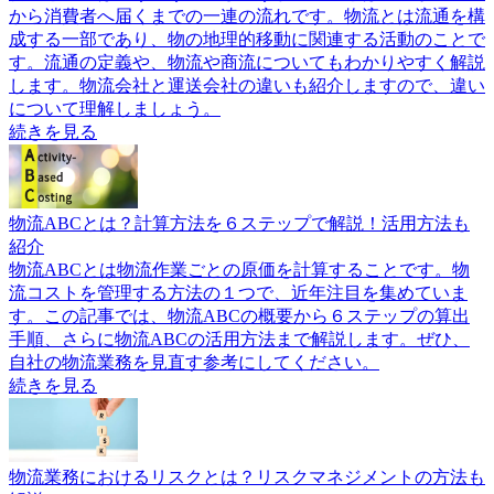
から消費者へ届くまでの一連の流れです。物流とは流通を構
成する一部であり、物の地理的移動に関連する活動のことで
す。流通の定義や、物流や商流についてもわかりやすく解説
します。物流会社と運送会社の違いも紹介しますので、違い
について理解しましょう。
続きを見る
物流ABCとは？計算方法を６ステップで解説！活用方法も
紹介
物流ABCとは物流作業ごとの原価を計算することです。物
流コストを管理する方法の１つで、近年注目を集めていま
す。この記事では、物流ABCの概要から６ステップの算出
手順、さらに物流ABCの活用方法まで解説します。ぜひ、
自社の物流業務を見直す参考にしてください。
続きを見る
物流業務におけるリスクとは？リスクマネジメントの方法も