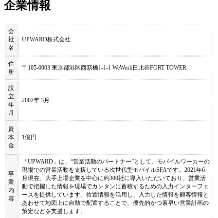
企業情報
会
社
UPWARD株式会社
名
住
〒105-0003 東京都港区西新橋1-1-1 WeWork日比谷FORT TOWER
所
設
立
2002年 3月
年
月
資
本
1億円
金
「UPWARD」は、“営業活動のパートナー”として、モバイルワーカーの
現場での営業活動を支援している次世代型モバイルSFAです。2021年6
事
月現在、大手上場企業を中心に約300社に導入いただいており、営業活
業
動で把握した情報を現場でカンタンに蓄積するための入力インターフェ
内
ースを提供しています。位置情報を活用し、入力した情報を顧客情報と
容
あわせて地図上に自動で配置することで、優先的かつ素早い営業計画の
策定などを支援します。