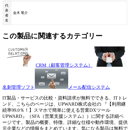
代
表
金木 竜介
者
名
この製品に関連するカテゴリー
CRM（顧客管理システム）
名刺管理ソフト
メール配信システム
IT製品・サービスの比較・資料請求が無料でできる、ITトレ
ンド。こちらのページは、
UPWARD株式会社
の 『
【利用継
続率99.0％！】スマホで簡単に使える営業DXツール
UPWARD
』（
SFA（営業支援システム）
）に関する詳細ペ
ージです。製品の概要、特徴、詳細な仕様や動作環境、提供
元企業などの情報をまとめています。気になる製品は無料で