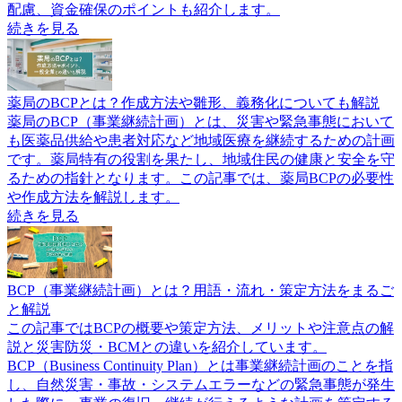
配慮、資金確保のポイントも紹介します。
続きを見る
薬局のBCPとは？作成方法や雛形、義務化についても解説
薬局のBCP（事業継続計画）とは、災害や緊急事態において
も医薬品供給や患者対応など地域医療を継続するための計画
です。薬局特有の役割を果たし、地域住民の健康と安全を守
るための指針となります。この記事では、薬局BCPの必要性
や作成方法を解説します。
続きを見る
BCP（事業継続計画）とは？用語・流れ・策定方法をまるご
と解説
この記事ではBCPの概要や策定方法、メリットや注意点の解
説と災害防災・BCMとの違いを紹介しています。
BCP（Business Continuity Plan）とは事業継続計画のことを指
し、自然災害・事故・システムエラーなどの緊急事態が発生