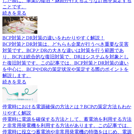
した際に、事業の復旧・継続が行えるような計画を策定する
ことです。
続きを見る
BCP対策とDR対策の違いをわかりやすく解説！
BCP対策とDR対策は、どちらも企業が行うべき重要な災害
対策です。BCPとDRの大きな違いは対策を行う範囲であ
り、BCPは総合的な復旧対策で、DRはシステムを対象とし
た復旧対策です。この記事では、BCP対策とDR対策の違い
を中心に、BCPやDRの策定状況や策定する際のポイントを
解説します。
続きを見る
停電時における電源確保の方法とは？BCPの策定方法もわか
りやすく解説
停電時に電源を確保する方法として、蓄電池を利用する方法
と非常用発電機を利用する方法があります。この記事では、
停電時に役立つ蓄電池や非常用発電機の特徴をはじめ、電源