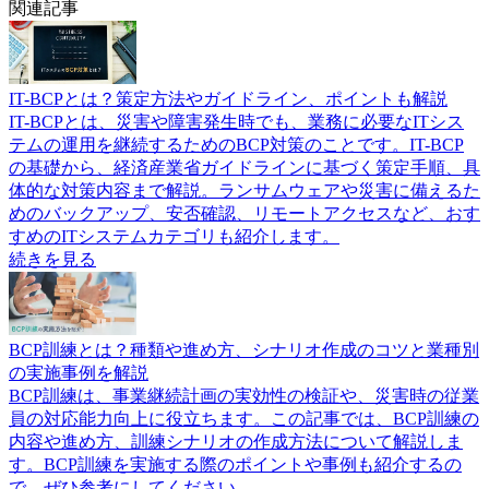
関連記事
IT-BCPとは？策定方法やガイドライン、ポイントも解説
IT-BCPとは、災害や障害発生時でも、業務に必要なITシス
テムの運用を継続するためのBCP対策のことです。IT-BCP
の基礎から、経済産業省ガイドラインに基づく策定手順、具
体的な対策内容まで解説。ランサムウェアや災害に備えるた
めのバックアップ、安否確認、リモートアクセスなど、おす
すめのITシステムカテゴリも紹介します。
続きを見る
BCP訓練とは？種類や進め方、シナリオ作成のコツと業種別
の実施事例を解説
BCP訓練は、事業継続計画の実効性の検証や、災害時の従業
員の対応能力向上に役立ちます。この記事では、BCP訓練の
内容や進め方、訓練シナリオの作成方法について解説しま
す。BCP訓練を実施する際のポイントや事例も紹介するの
で、ぜひ参考にしてください。