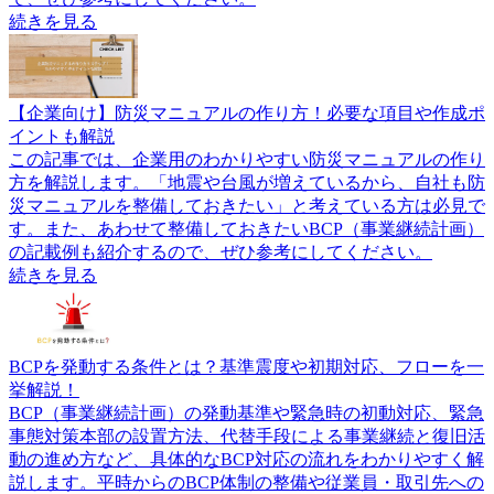
続きを見る
【企業向け】防災マニュアルの作り方！必要な項目や作成ポ
イントも解説
この記事では、企業用のわかりやすい防災マニュアルの作り
方を解説します。「地震や台風が増えているから、自社も防
災マニュアルを整備しておきたい」と考えている方は必見で
す。また、あわせて整備しておきたいBCP（事業継続計画）
の記載例も紹介するので、ぜひ参考にしてください。
続きを見る
BCPを発動する条件とは？基準震度や初期対応、フローを一
挙解説！
BCP（事業継続計画）の発動基準や緊急時の初動対応、緊急
事態対策本部の設置方法、代替手段による事業継続と復旧活
動の進め方など、具体的なBCP対応の流れをわかりやすく解
説します。平時からのBCP体制の整備や従業員・取引先への