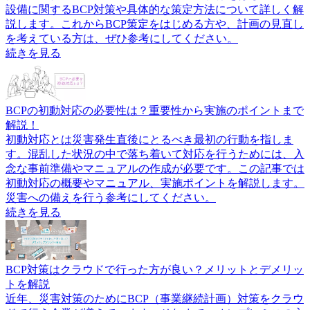
設備に関するBCP対策や具体的な策定方法について詳しく解
説します。これからBCP策定をはじめる方や、計画の見直し
を考えている方は、ぜひ参考にしてください。
続きを見る
BCPの初動対応の必要性は？重要性から実施のポイントまで
解説！
初動対応とは災害発生直後にとるべき最初の行動を指しま
す。混乱した状況の中で落ち着いて対応を行うためには、入
念な事前準備やマニュアルの作成が必要です。この記事では
初動対応の概要やマニュアル、実施ポイントを解説します。
災害への備えを行う参考にしてください。
続きを見る
BCP対策はクラウドで行った方が良い？メリットとデメリッ
トを解説
近年、災害対策のためにBCP（事業継続計画）対策をクラウ