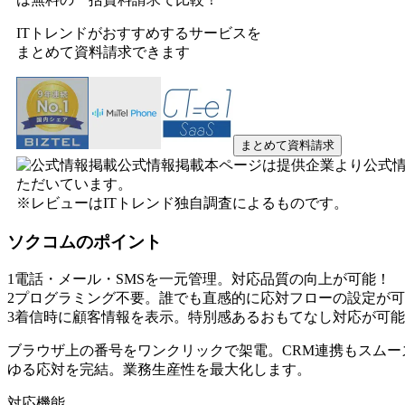
ITトレンドがおすすめするサービスを
まとめて資料請求できます
まとめて資料請求
公式情報掲載
本ページは提供企業より公式
ただいています。
※レビューはITトレンド独自調査によるものです。
ソクコム
のポイント
1
電話・メール・SMSを一元管理。対応品質の向上が可能！
2
プログラミング不要。誰でも直感的に応対フローの設定が可
3
着信時に顧客情報を表示。特別感あるおもてなし対応が可能
ブラウザ上の番号をワンクリックで架電。CRM連携もスムー
ゆる応対を完結。業務生産性を最大化します。
対応機能