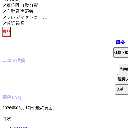
着信呼自動分配
自動音声応答
プレディクトコール
通話録音
製品
価格
仕様・
口コミ
投稿
画面
連携
サポー
事例
FAQ
2026年03月17日
最終更新
目次