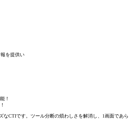
情報を提供い
能！
！
ズなCTIです。ツール分断の煩わしさを解消し、1画面であら