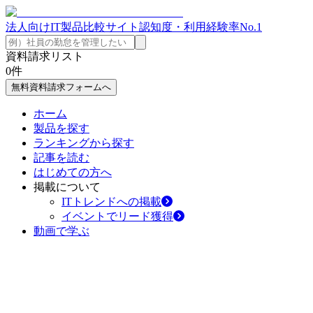
法人向けIT製品比較サイト
認知度・利用経験率No.1
資料請求リスト
0
件
無料資料請求フォームへ
ホーム
製品を探す
ランキングから探す
記事を読む
はじめての方へ
掲載について
ITトレンドへの掲載
イベントでリード獲得
動画で学ぶ