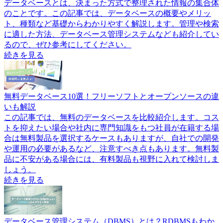
データベースとは、決まった方式で整理された情報の集合体
のことです。この記事では、データベースの概要やメリッ
ト、種類など基礎からわかりやすく解説します。管理や検索
に適した方法、データベース管理システムなども紹介してい
るので、ぜひ参考にしてください。
続きを見る
無料データベース10選！フリーソフトとオープンソースの違
いも解説
この記事では、無料のデータベースを比較紹介します。コス
トを抑えたい場合や社内に専門知識をもつ社員が在籍する場
合は無料製品を選択するケースもありますが、自社での開発
や運用の必要があるなど、注意すべき点もあります。無料製
品に不安がある場合には、有料製品も視野に入れて検討しま
しょう。
続きを見る
データベース管理システム（DBMS）とは？RDBMSもわか