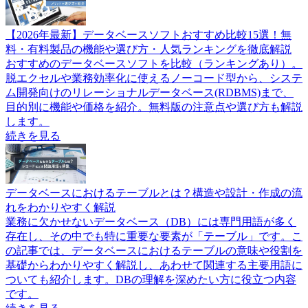
【2026年最新】データベースソフトおすすめ比較15選！無
料・有料製品の機能や選び方・人気ランキングを徹底解説
おすすめのデータベースソフトを比較（ランキングあり）。
脱エクセルや業務効率化に使えるノーコード型から、システ
ム開発向けのリレーショナルデータベース(RDBMS)まで、
目的別に機能や価格を紹介。無料版の注意点や選び方も解説
します。
続きを見る
データベースにおけるテーブルとは？構造や設計・作成の流
れをわかりやすく解説
業務に欠かせないデータベース（DB）には専門用語が多く
存在し、その中でも特に重要な要素が「テーブル」です。こ
の記事では、データベースにおけるテーブルの意味や役割を
基礎からわかりやすく解説し、あわせて関連する主要用語に
ついても紹介します。DBの理解を深めたい方に役立つ内容
です。