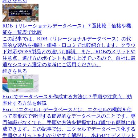
続きを見る
RDB（リレーショナルデータベース）７選比較！価格や機
能を一覧表で比較
この記事では、RDB（リレーショナルデータベース）の代
表的な製品を機能・価格・口コミで比較紹介します。クラウ
ド対応やOSS製品との違いも解説。また、RDBのメリットや
注意点、選び方のポイントも取り上げているので、自社に最
適なシステム選定の参考にご活用ください。
続きを見る
Excelでデータベースを作成する方法は？手順や注意点、効
率化する方法を解説
Excel（エクセル）データベースとは、エクセルの機能を使
って表形式で管理する簡易的なデータベースのことです。専
門知識がなくても、手順や方法を把握すれば誰でも簡単に作
成できます。この記事では、エクセルでデータベース化する
手順やメリットをわかりやすく解説し、あわせてデメリット