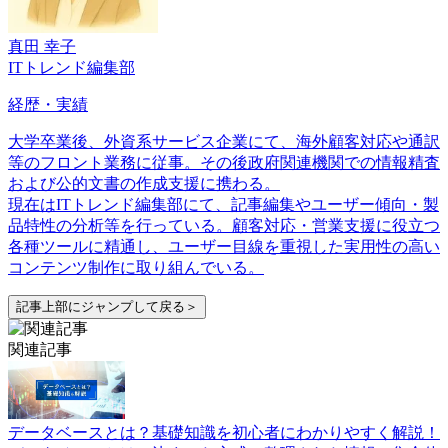
真田 幸子
ITトレンド編集部
経歴・実績
大学卒業後、外資系サービス企業にて、海外顧客対応や通訳
等のフロント業務に従事。その後政府関連機関での情報精査
および公的文書の作成支援に携わる。
現在はITトレンド編集部にて、記事編集やユーザー傾向・製
品特性の分析等を行っている。顧客対応・営業支援に役立つ
各種ツールに精通し、ユーザー目線を重視した実用性の高い
コンテンツ制作に取り組んでいる。
記事上部にジャンプして戻る＞
関連記事
データベースとは？基礎知識を初心者にわかりやすく解説！