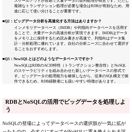
スケールアウトが容易で大量データの並列処理が得意です。ただし
複雑なトランザクション処理が必要な場合はRDBが有効なため、用
途に応じて使い分けることが重要です。
■Q2：ビッグデータ分析を高速化する方法はありますか？
インメモリデータベース（IMDB）や列指向データベースを活用す
ることで、大量データの高速分析が実現できます。IMDBはデータ
をメモリ上に保持するため読み書きが高速で、列指向はデータ集
計・分析処理に優れています。自社の分析ニーズに合わせて選択す
ることをおすすめします。
■Q3：NewSQLとはどのようなデータベースですか？
NewSQLはRDBのACID特性（トランザクション整合性）とNoSQL
のスケーラビリティを組み合わせた新しいデータベースの形式で
す。ビッグデータの処理能力を確保しながら、従来のSQL構文で操
作できるため、RDB経験者にも扱いやすい特徴があります。
RDBとNoSQLの活用でビッグデータを処理しよ
う
NoSQLの登場によってデータベースの選択肢が一気に拡が
ったものの、今すぐにすべてがNoSQLに置き換えられる訳