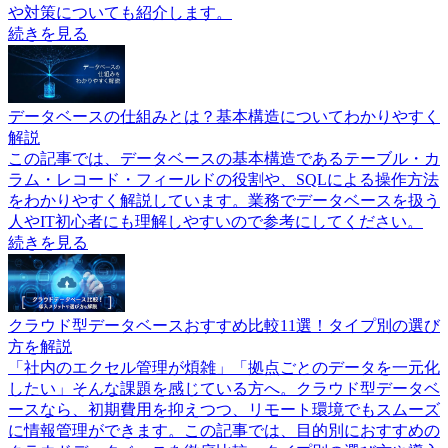
や対策についても紹介します。
続きを見る
データベースの仕組みとは？基本構造についてわかりやすく
解説
この記事では、データベースの基本構造であるテーブル・カ
ラム・レコード・フィールドの役割や、SQLによる操作方法
をわかりやすく解説しています。業務でデータベースを扱う
人やIT初心者にも理解しやすいので参考にしてください。
続きを見る
クラウド型データベースおすすめ比較11選！タイプ別の選び
方を解説
「社内のエクセル管理が煩雑」「拠点ごとのデータを一元化
したい」そんな課題を感じている方へ。クラウド型データベ
ースなら、初期費用を抑えつつ、リモート環境でもスムーズ
に情報管理ができます。この記事では、目的別におすすめの