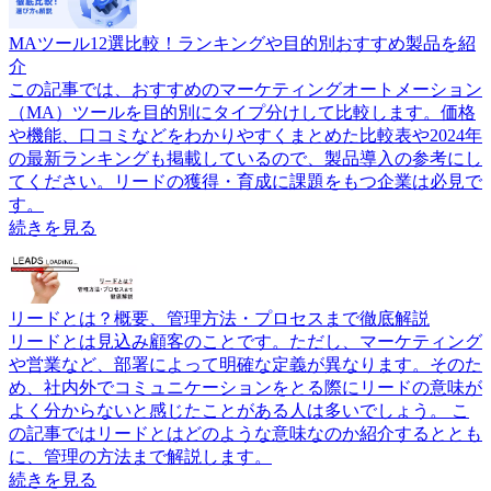
MAツール12選比較！ランキングや目的別おすすめ製品を紹
介
この記事では、おすすめのマーケティングオートメーション
（MA）ツールを目的別にタイプ分けして比較します。価格
や機能、口コミなどをわかりやすくまとめた比較表や2024年
の最新ランキングも掲載しているので、製品導入の参考にし
てください。リードの獲得・育成に課題をもつ企業は必見で
す。
続きを見る
リードとは？概要、管理方法・プロセスまで徹底解説
リードとは見込み顧客のことです。ただし、マーケティング
や営業など、部署によって明確な定義が異なります。そのた
め、社内外でコミュニケーションをとる際にリードの意味が
よく分からないと感じたことがある人は多いでしょう。 こ
の記事ではリードとはどのような意味なのか紹介するととも
に、管理の方法まで解説します。
続きを見る