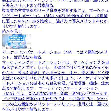
製造業向けマーケティングオートメーション６選！選び方か
ら導入メリットまで徹底解説
製造業の営業効率やリード育成を強化するには、マーケティ
ングオートメーション（MA）の活用が効果的です。製造業
に適したMAツールを比較し、選び方と導入メリットをわか
りやすく解説します。
続きを見る
マーケティングオートメーション（MA）とは？機能やメリ
ット、活用方法を解説
マーケティングオートメーションとは、マーケティングを自
動化することです。しかし、具体的に何ができるのか良く分
からず、導入を躊躇していませんか。また、導入後にどう使
えばよいのか知りたい人も多いでしょう。マーケティングオ
ートメーションの基本から普及背景、活用場面、機能、注意
点まで解説します。 マーケティングオートメーション
（MA）とは、見込み客の獲得・育成・選別などのマーケテ
ィング活動を効率化する仕組みです。この記事では、MAツ
ールの主な機能やメリット・デメリット、活用方法、選び方
をわかりやすく解説します。