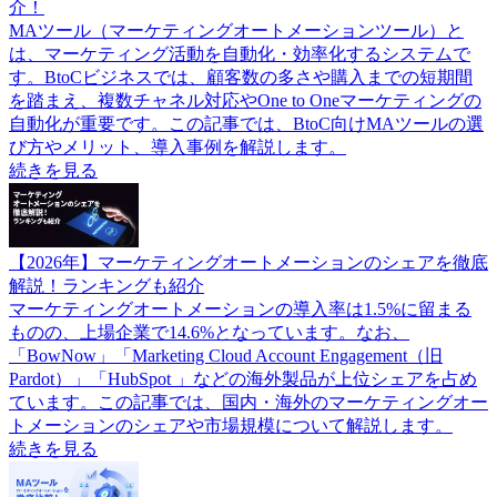
介！
MAツール（マーケティングオートメーションツール）と
は、マーケティング活動を自動化・効率化するシステムで
す。BtoCビジネスでは、顧客数の多さや購入までの短期間
を踏まえ、複数チャネル対応やOne to Oneマーケティングの
自動化が重要です。この記事では、BtoC向けMAツールの選
び方やメリット、導入事例を解説します。
続きを見る
【2026年】マーケティングオートメーションのシェアを徹底
解説！ランキングも紹介
マーケティングオートメーションの導入率は1.5%に留まる
ものの、上場企業で14.6%となっています。なお、
「BowNow」「Marketing Cloud Account Engagement（旧
Pardot）」「HubSpot 」などの海外製品が上位シェアを占め
ています。この記事では、国内・海外のマーケティングオー
トメーションのシェアや市場規模について解説します。
続きを見る