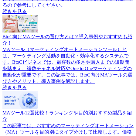
るので参考にしてください。
続きを見る
BtoC向けMAツールの選び方とは？導入事例やおすすめも紹
介！
MAツール（マーケティングオートメーションツール）と
は、マーケティング活動を自動化・効率化するシステムで
す。BtoCビジネスでは、顧客数の多さや購入までの短期間
を踏まえ、複数チャネル対応やOne to Oneマーケティングの
自動化が重要です。この記事では、BtoC向けMAツールの選
び方やメリット、導入事例を解説します。
続きを見る
MAツール12選比較！ランキングや目的別おすすめ製品を紹
介
この記事では、おすすめのマーケティングオートメーション
（MA）ツールを目的別にタイプ分けして比較します。価格