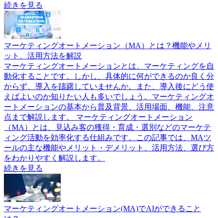
続きを見る
マーケティングオートメーション（MA）とは？機能やメリ
ット、活用方法を解説
マーケティングオートメーションとは、マーケティングを自
動化することです。しかし、具体的に何ができるのか良く分
からず、導入を躊躇していませんか。また、導入後にどう使
えばよいのか知りたい人も多いでしょう。マーケティングオ
ートメーションの基本から普及背景、活用場面、機能、注意
点まで解説します。 マーケティングオートメーション
（MA）とは、見込み客の獲得・育成・選別などのマーケテ
ィング活動を効率化する仕組みです。この記事では、MAツ
ールの主な機能やメリット・デメリット、活用方法、選び方
をわかりやすく解説します。
続きを見る
マーケティングオートメーション(MA)でAIができること