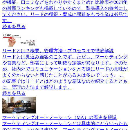
や機能、口コミなどをわかりやすくまとめた比較表や2024年
の最新ランキングも掲載しているので、製品導入の参考にし
てください。リードの獲得・育成に課題をもつ企業は必見で
す。
続きを見る
リードとは？概要、管理方法・プロセスまで徹底解説
リードとは見込み顧客のことです。ただし、マーケティング
や営業など、部署によって明確な定義が異なります。そのた
め、社内外でコミュニケーションをとる際にリードの意味が
よく分からないと感じたことがある人は多いでしょう。 こ
の記事ではリードとはどのような意味なのか紹介するととも
に、管理の方法まで解説します。
続きを見る
マーケティングオートメーション（MA）の歴史を解説
マーケティングオートメーションとは具体的にどういったも
のなのでしょうか？改めて、マーケティングオートメーショ