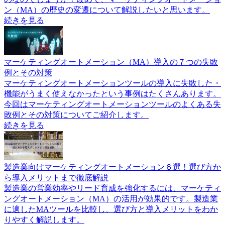
ン（MA）の歴史の変遷について解説したいと思います。
続きを見る
マーケティングオートメーション（MA）導入の７つの失敗
例とその対策
マーケティングオートメーションツールの導入に失敗した・
機能がうまく使えなかったという事例はたくさんあります。
今回はマーケティングオートメーションツールのよくある失
敗例とその対策についてご紹介します。
続きを見る
製造業向けマーケティングオートメーション６選！選び方か
ら導入メリットまで徹底解説
製造業の営業効率やリード育成を強化するには、マーケティ
ングオートメーション（MA）の活用が効果的です。製造業
に適したMAツールを比較し、選び方と導入メリットをわか
りやすく解説します。