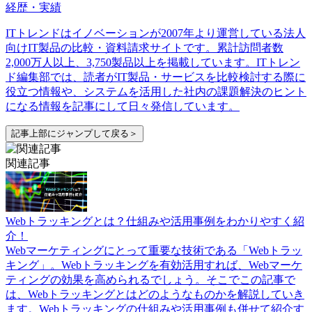
経歴・実績
ITトレンドはイノベーションが2007年より運営している法人
向けIT製品の比較・資料請求サイトです。累計訪問者数
2,000万人以上、3,750製品以上を掲載しています。ITトレン
ド編集部では、読者がIT製品・サービスを比較検討する際に
役立つ情報や、システムを活用した社内の課題解決のヒント
になる情報を記事にして日々発信しています。
記事上部にジャンプして戻る＞
関連記事
Webトラッキングとは？仕組みや活用事例をわかりやすく紹
介！
Webマーケティングにとって重要な技術である「Webトラッ
キング」。Webトラッキングを有効活用すれば、Webマーケ
ティングの効果を高められるでしょう。そこでこの記事で
は、Webトラッキングとはどのようなものかを解説していき
ます。Webトラッキングの仕組みや活用事例も併せて紹介す