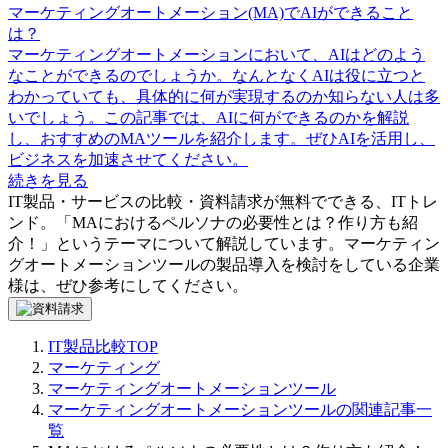
マーケティングオートメーション(MA)でAIができること
は？
マーケティングオートメーションにおいて、AIはどのよう
なことができるのでしょうか。なんとなくAIは役に立つと
わかっていても、具体的に何が実現するのか知らない人は多
いでしょう。この記事では、AIに何ができるのかを解説
し、おすすめのMAツールを紹介します。ぜひAIを活用し、
ビジネスを加速させてください。
続きを見る
IT製品・サービスの比較・資料請求が無料でできる、ITトレ
ンド。「
MAにおけるペルソナの必要性とは？作り方も紹
介！
」というテーマについて解説しています。
マーケティン
グオートメーションツール
の製品導入を検討をしている企業
様は、ぜひ参考にしてください。
IT製品比較TOP
マーケティング
マーケティングオートメーションツール
マーケティングオートメーションツールの関連記事一
覧