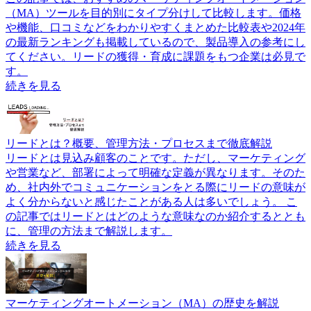
（MA）ツールを目的別にタイプ分けして比較します。価格
や機能、口コミなどをわかりやすくまとめた比較表や2024年
の最新ランキングも掲載しているので、製品導入の参考にし
てください。リードの獲得・育成に課題をもつ企業は必見で
す。
続きを見る
リードとは？概要、管理方法・プロセスまで徹底解説
リードとは見込み顧客のことです。ただし、マーケティング
や営業など、部署によって明確な定義が異なります。そのた
め、社内外でコミュニケーションをとる際にリードの意味が
よく分からないと感じたことがある人は多いでしょう。 こ
の記事ではリードとはどのような意味なのか紹介するととも
に、管理の方法まで解説します。
続きを見る
マーケティングオートメーション（MA）の歴史を解説