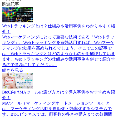
関連記事
Webトラッキングとは？仕組みや活用事例をわかりやすく紹
介！
Webマーケティングにとって重要な技術である「Webトラッ
キング」。Webトラッキングを有効活用すれば、Webマーケ
ティングの効果を高められるでしょう。そこでこの記事で
は、Webトラッキングとはどのようなものかを解説していき
ます。Webトラッキングの仕組みや活用事例も併せて紹介す
るので参考にしてください。
続きを見る
BtoC向けMAツールの選び方とは？導入事例やおすすめも紹
介！
MAツール（マーケティングオートメーションツール）と
は、マーケティング活動を自動化・効率化するシステムで
す。BtoCビジネスでは、顧客数の多さや購入までの短期間