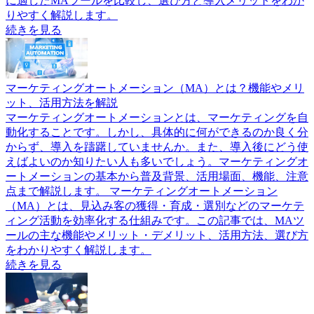
に適したMAツールを比較し、選び方と導入メリットをわか
りやすく解説します。
続きを見る
マーケティングオートメーション（MA）とは？機能やメリ
ット、活用方法を解説
マーケティングオートメーションとは、マーケティングを自
動化することです。しかし、具体的に何ができるのか良く分
からず、導入を躊躇していませんか。また、導入後にどう使
えばよいのか知りたい人も多いでしょう。マーケティングオ
ートメーションの基本から普及背景、活用場面、機能、注意
点まで解説します。 マーケティングオートメーション
（MA）とは、見込み客の獲得・育成・選別などのマーケテ
ィング活動を効率化する仕組みです。この記事では、MAツ
ールの主な機能やメリット・デメリット、活用方法、選び方
をわかりやすく解説します。
続きを見る