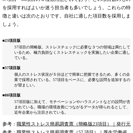
を採用すればよいか迷う担当者も多いでしょう。これらの特
徴と違いは次のとおりです。自社に適した項目数を採用しま
しょう。
■23項目版
57項目の簡略版。ストレスチェックに必要な３つの領域は満たして
いるため、極力負担なくストレスチェックを実施したい企業に適し
ている。
■57項目版
個人のストレス状況が５分ほどで簡単に把握できるため、多くの企
業で採用されている。57項目をベースに、必要な設問を追加するの
が望ましい。
■80項目版
57項目版に加えて、モチベーションやハラスメントなどの設問が含
まれている。職場の環境改善につながるデータが得られるとして、
近年企業から注目されている。
参考：
職業性ストレス簡易調査票（簡略版23項目）｜発行元
参考：
職業性ストレス簡易調査票（57 項目）｜厚生労働省