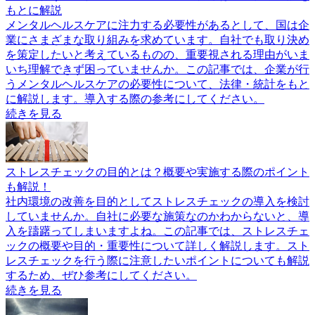
もとに解説
メンタルヘルスケアに注力する必要性があるとして、国は企
業にさまざまな取り組みを求めています。自社でも取り決め
を策定したいと考えているものの、重要視される理由がいま
いち理解できず困っていませんか。この記事では、企業が行
うメンタルヘルスケアの必要性について、法律・統計をもと
に解説します。導入する際の参考にしてください。
続きを見る
ストレスチェックの目的とは？概要や実施する際のポイント
も解説！
社内環境の改善を目的としてストレスチェックの導入を検討
していませんか。自社に必要な施策なのかわからないと、導
入を躊躇ってしまいますよね。この記事では、ストレスチェ
ックの概要や目的・重要性について詳しく解説します。スト
レスチェックを行う際に注意したいポイントについても解説
するため、ぜひ参考にしてください。
続きを見る