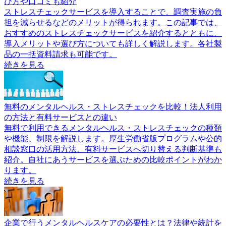
び方や口コミも紹介
ストレスチェックサービスを導入することで、調査実施の負
担を減らせるなどのメリットが得られます。この記事では、
おすすめのストレスチェックサービスを紹介するとともに、
導入メリットや選び方についても詳しく解説します。各社製
品の一括資料請求も可能です。
続きを見る
無料のメンタルヘルス・ストレスチェックを比較！法人利用
の方法と有料サービスとの違い
無料で利用できるメンタルヘルス・ストレスチェックの種類
や機能、制限を解説します。厚生労働省版プログラムや公的
相談窓口の活用方法、有料サービスへ切り替える判断基準も
紹介。自社にあうサービスを選ぶための比較ポイントがわか
ります。
続きを見る
企業で行うメンタルヘルスケアの必要性とは？法律や統計を