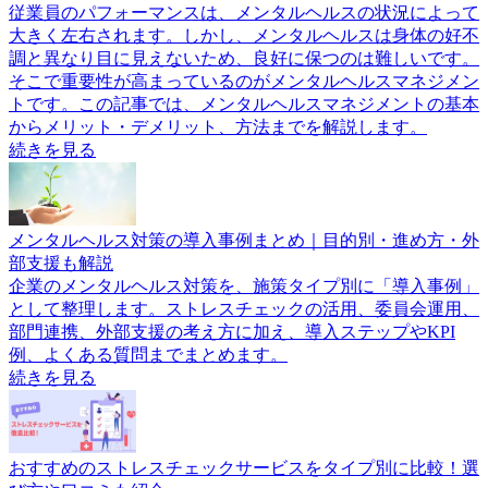
従業員のパフォーマンスは、メンタルヘルスの状況によって
大きく左右されます。しかし、メンタルヘルスは身体の好不
調と異なり目に見えないため、良好に保つのは難しいです。
そこで重要性が高まっているのがメンタルヘルスマネジメン
トです。この記事では、メンタルヘルスマネジメントの基本
からメリット・デメリット、方法までを解説します。
続きを見る
メンタルヘルス対策の導入事例まとめ｜目的別・進め方・外
部支援も解説
企業のメンタルヘルス対策を、施策タイプ別に「導入事例」
として整理します。ストレスチェックの活用、委員会運用、
部門連携、外部支援の考え方に加え、導入ステップやKPI
例、よくある質問までまとめます。
続きを見る
おすすめのストレスチェックサービスをタイプ別に比較！選