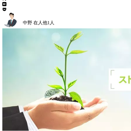
中野 在人
他
1
人