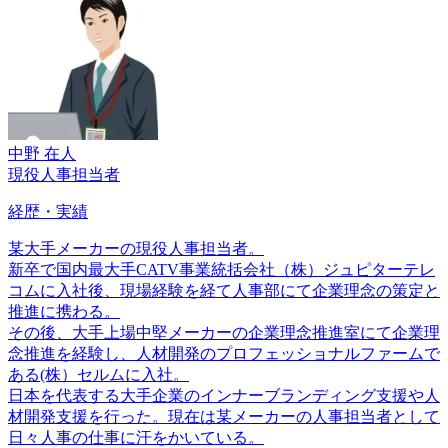
中野 在人
現役人事担当者
経歴・実績
某大手メーカーの現役人事担当者。
新卒で国内最大手CATV事業統括会社（株）ジュピターテレ
コムに入社後、現場経験を経て人事部にて企業理念の策定と
推進に携わる。
その後、大手上場中堅メーカーの企業理念推進室にて企業理
念推進を経験し、人材開発のプロフェッショナルファームで
ある(株）セルムに入社。
日本を代表する大手企業のインナーブランディング支援や人
材開発支援を行った。現在は某メーカーの人事担当者として
日々人事の仕事に汗をかいている。