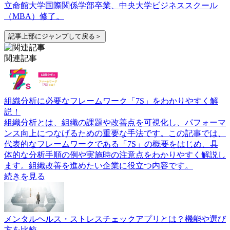
立命館大学国際関係学部卒業、中央大学ビジネススクール
（MBA）修了。
記事上部にジャンプして戻る＞
関連記事
組織分析に必要なフレームワーク「7S」をわかりやすく解
説！
組織分析とは、組織の課題や改善点を可視化し、パフォーマ
ンス向上につなげるための重要な手法です。この記事では、
代表的なフレームワークである「7S」の概要をはじめ、具
体的な分析手順の例や実施時の注意点をわかりやすく解説し
ます。組織改善を進めたい企業に役立つ内容です。
続きを見る
メンタルヘルス・ストレスチェックアプリとは？機能や選び
方を比較