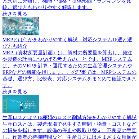
方式別に分類し、機能・価格・提供形態・ランキングを比
較。選び方もわかりやすく解説します。
続きを見る
MRPとは何かをわかりやすく解説！対応システム16選と選
び方も紹介
MRP（資材所要量計画）は、資材の所要量を算出し、発注
や製造の計画につなげる考え方のことです。MRPシステム
は、そのMRPを計算・運用するための生産管理システムや
ERPなどの機能を指します。この記事では、MRPシステムの
基礎、選び方、比較表、対応システムをまとめて確認できま
す。
続きを見る
生産ロスとは？16種類のロスと削減方法をわかりやすく解説
生産ロスとは、製造現場で発生する時間・物量・コストなど
の損失を指します。設備の停止や段取り替え、不良品の手直
し、作業者の待機時間など、生産ロスにはさまざまな種類が