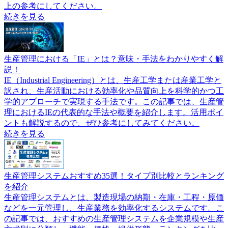
上の参考にしてください。
続きを見る
生産管理における「IE」とは？意味・手法をわかりやすく解
説！
IE（Industrial Engineering）とは、生産工学または産業工学と
訳され、生産活動における効率化や品質向上を科学的かつ工
学的アプローチで実現する手法です。この記事では、生産管
理におけるIEの代表的な手法や概要を紹介します。活用ポイ
ントも解説するので、ぜひ参考にしてみてください。
続きを見る
生産管理システムおすすめ35選！タイプ別比較とランキング
を紹介
生産管理システムとは、製造現場の納期・在庫・工程・原価
などを一元管理し、生産業務を効率化するシステムです。こ
の記事では、おすすめの生産管理システムを企業規模や生産