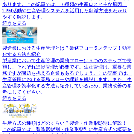
あります。この記事では、16種類の生産ロスと主な原因、
TPM活動や生産管理システムを活用した削減方法をわかり
やすく解説します。
続きを見る
製造業における生産管理とは？業務フロー５ステップ！効率
化する方法も紹介
製造業において生産管理の業務フローは５つのステップで実
施し、それぞれ進捗管理が必要です。生産管理は、重要な業
務ですが課題を抱える企業もあるでしょう。この記事では、
生産管理における業務フローや課題を解説します。また、生
産管理を効率化する方法も紹介しているため、業務改善の参
考にしてください。
続きを見る
生産方式の種類はどのくらい？製造・作業形態別に解説！
この記事では、製造形態別・作業形態別に生産方式の概要を