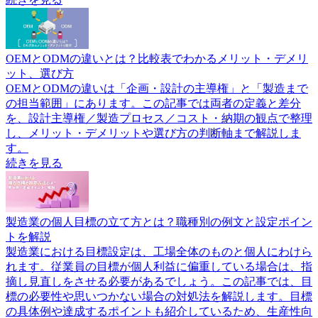
OEMとODMの違いとは？比較表でわかるメリット・デメリ
ット、選び方
OEMとODMの違いは「企画・設計の主導権」と「製造まで
の担当範囲」にあります。この記事では両者の定義と差分
を、設計主導権／製造プロセス／コスト・納期の観点で整理
し、メリット・デメリットや選び方の判断軸まで解説しま
す。
続きを見る
製造業の個人目標の立て方とは？職種別の例文と設定ポイン
トを解説
製造業における目標設定は、工場全体のものと個人にわけら
れます。従業員の目標が個人利益に偏重している場合は、指
摘し見直しをさせる必要があるでしょう。この記事では、目
標の必要性や思いつかない場合の対処法を解説します。目標
の具体例や達成するポイントも紹介しているため、生産性向