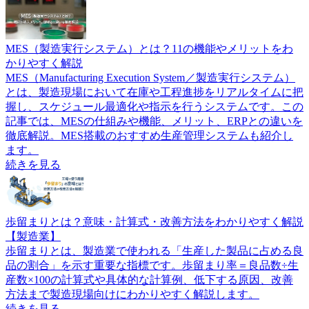
MES（製造実行システム）とは？11の機能やメリットをわ
かりやすく解説
MES（Manufacturing Execution System／製造実行システム）
とは、製造現場において在庫や工程進捗をリアルタイムに把
握し、スケジュール最適化や指示を行うシステムです。この
記事では、MESの仕組みや機能、メリット、ERPとの違いを
徹底解説。MES搭載のおすすめ生産管理システムも紹介し
ます。
続きを見る
歩留まりとは？意味・計算式・改善方法をわかりやすく解説
【製造業】
歩留まりとは、製造業で使われる「生産した製品に占める良
品の割合」を示す重要な指標です。歩留まり率＝良品数÷生
産数×100の計算式や具体的な計算例、低下する原因、改善
方法まで製造現場向けにわかりやすく解説します。
続きを見る